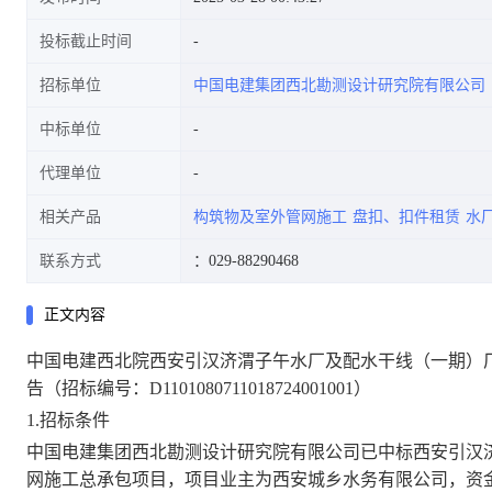
投标截止时间
招标单位
中国电建集团西北勘测设计研究院有限公司
中标单位
代理单位
相关产品
构筑物及室外管网施工
盘扣、扣件租赁
水
联系方式
：029-88290468
正文内容
中国电建西北院
西安引汉济渭子午水厂及配水干线（一期）
告
（招标编号：
D1101080711018724001001
）
1.招标条件
中国电建集团西北勘测设计研究院有限公司
已中标西安引汉
网
施工总
承包项目
，项目业主为
西安城乡水务有限公司
，
资