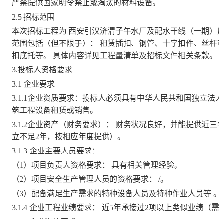
严禁提供国家明令禁止或淘汰的
材料设备
。
2.5 招
标范围
本次招标工程为
西安引汉济渭子午水厂及配水干线（一期）
范围包括（但不限于）：
租赁插扣
、钢管、十字扣件、丝杆
扣底托
等
。
具体内容详见工程量清单及招标文件相关条款
。
3.
投标人资格要求
3.1
企业要求
3.1.1企业资质要求：
投标人必须具有中华人民共和国独立法
筑
工程设备租赁或销售
。
3.1.2企业资产（财务要求）：
财务状况良好，
并能
提供近三
立不足
2
年，按相应年度提供）
。
3.1.3 企业主要人员要求：
（
1）
项目负责人资格要求：
具有相关管理经验。
（
2）
项目安全生产管理人员的资格要求
：
/。
（
3）
配备满足生产需求的特种设备人员及特种作业人员等
3.1.4 企业工程业绩要求：
近
5
年承接过
2
项以上类似业绩
（需