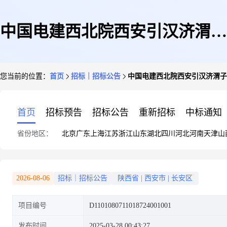
中国电建西北院西安引汉济渭子
您当前的位置：
首页
招标｜招标公告
中国电建西北院西安引汉济渭子
午水厂及配水干线(一期)厂内构
首页
招标预告
招标公告
重新招标
中标通知
省份地区：
北京
广东
上海
江苏
浙江
山东
湖北
四川
河北
河南
天津
山
(建)筑物及室外管网施工项目盘
2026-08-06
招标｜招标公告
陕西省
|
西安市
|
长安区
项目编号
D1101080711018724001001
扣、扣件租赁招标公告
发布时间
2025-03-28 00:43:27