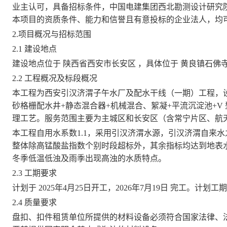
业主认可，具备招标条件，
中国电建集团西北勘测设计研究
本项目的资质条件、
能力和信誉且
有意投标的企业法人，均
2.项目概况与招标范围
2.1 建设地点
建设地点位于
陕西省西安市长安区
，具体位于
黄良镇石佛
2.2 工程概况
及标段概况
本工程为西安引汉济渭子午水厂及配水干线（一期）工程，
砂格栅配水井+静态混合器+机械混合、絮凝+平流沉淀池+V 
理工艺。服务范围主要为主城区和长安区（含常宁片区、航
本工程自用水系数
1.1，采用引汉济渭水源，引汉济渭
自
来水
整体除高锰酸盐指数个别时段超标外，其余指标均达到地表
冬季低温低浊及雨季出现高浊的水质特点。
2.3 工期要求
计划于
2025
年
4
月
25
日
开工
，
2026
年
7
月
19
日
完工。
计划
工期
2.4 质量要求
盘扣、扣件
租赁单位所提供的
材料设备
必须符合国家法律、