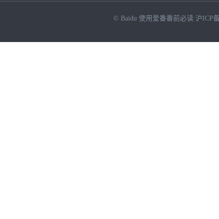
© Baidu
使用爱番番前必读
沪ICP备
NEW
HOT
暂时没有搜索结果…