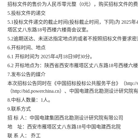
招标文件的售价为人民币零元整（
0
元），购买招标文件的费
5.投标文件的递交
5.1
投标文件递交的截止时间
(投标截止时间，下同)为
2
025
年
塔区丈八东路
18
号西楼六楼南会议室。
5.2逾期送达、未送达指定地点的或者不按照招标文件要求
6.
开标时间、地点
6.1 开标时间为
2
025
年
4
月
1
8
日
9
时
30
分。
6.2 开标地点为
：
陕西省西安市雁塔区丈八东路
18
号西楼六楼
7.
发布公告的媒介
本次招标公告同时在《中国招标投标公共服务平台》（
http
（http://bid.powerchina.cn）、中国电建西北勘测设计研究院
8.
中标人数量：
1人。
9.
联系方式
招
标
人：中国电建集团西北勘测设计研究院有限公司
地
址：
西安市
雁塔区丈八东路
18
号中国电建西北院
联
系
人：
乔工