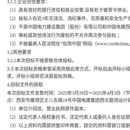
3.1.5 企业资信要求：
（
1）具有良好的银行资信和商业信誉,没有处于被责令停业
（
2）投标人在近3年无违法、违纪事件、无质量和安全生产
（
3）不是中国电力建设集团（股份）有限公司和中国电建
（
4）串标或其他违法行为废标的不允许再次参与投标
；
（
5
）
不
被最高人民法院在
“信用中国”网站（www.cerdit
3.2其他要求
3.2
.1
本次招标不接受联合体投标。
3.3
本次招标资格审查采用资格后审方式，
开标后由评标小
求，评标小组将否决其投标资格。
4.招标文件的获取
本次招标文件发售时间：
2025
年
3
月
28
日～
2025
年
4
月
3
日（节
点：西安市雁塔区丈八东路
18
号中国电建集团西北勘测设计
（
1
）单位介绍信、营业执照原件副本；
（
2
）法定代表人授权委托书、法定代表人或委托人身份证原
（
3
）以上资料均需提供复印件两套，提交的资料需装订成册