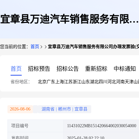
宜章县万迪汽车销售服务有限公
您当前的位置：
首页
宜章县万迪汽车销售服务有限公司办理发票验(交
司办理发票验(交)旧业务
首页
招标预告
招标公告
重新招标
中标通知
省份地区：
北京
广东
上海
江苏
浙江
山东
湖北
四川
河北
河南
天津
山
2026-08-06
湖南省
|
郴州市
|
宜章县
项目编号
11431022MB151420664002030054000
发布时间
2025-01-28 02:22:10