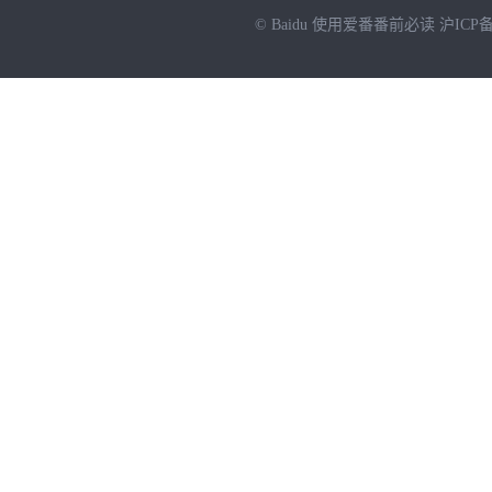
© Baidu
使用爱番番前必读
沪ICP备
NEW
HOT
暂时没有搜索结果…