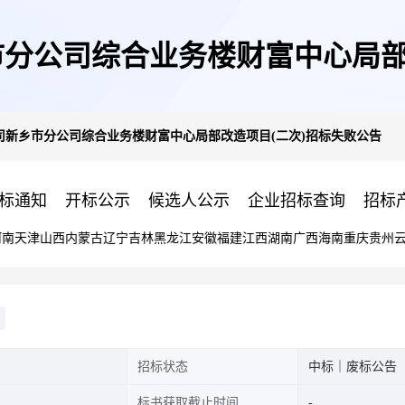
分公司综合业务楼财富中心局部
司新乡市分公司综合业务楼财富中心局部改造项目(二次)招标失败公告
标通知
开标公示
候选人公示
企业招标查询
招标
河南
天津
山西
内蒙古
辽宁
吉林
黑龙江
安徽
福建
江西
湖南
广西
海南
重庆
贵州
招标状态
中标｜废标公告
标书获取截止时间