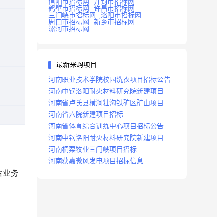
信阳市招标网
开封市招标网
鹤壁市招标网
许昌市招标网
三门峡市招标网
洛阳市招标网
周口市招标网
新乡市招标网
漯河市招标网
最新采购项目
河南职业技术学院校园洗衣项目招标公告
河南中钢洛阳耐火材料研究院新建项目招
标
河南省卢氏县横涧壮沟铁矿区矿山项目招
标公告
河南省六院新建项目招标
河南省体育综合训练中心项目招标公告
河南中钢洛阳耐火材料研究院新建项目招
标
河南桐粟牧业三门峡项目招标
河南获嘉微风发电项目招标信息
合业务