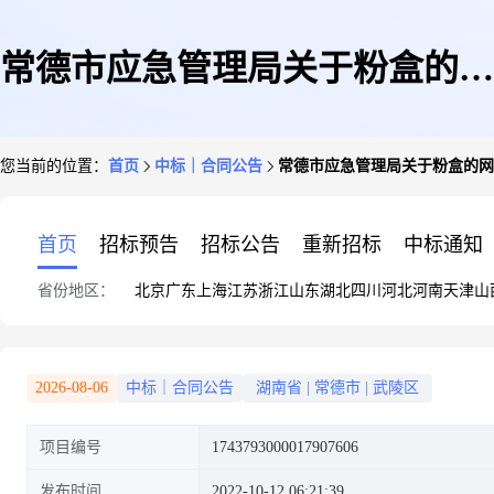
常德市应急管理局关于粉盒的网
您当前的位置：
首页
中标｜合同公告
常德市应急管理局关于粉盒的网
上超市采购项目合同履约验收公
首页
招标预告
招标公告
重新招标
中标通知
省份地区：
北京
广东
上海
江苏
浙江
山东
湖北
四川
河北
河南
天津
山
告1
2026-08-06
中标｜合同公告
湖南省
|
常德市
|
武陵区
项目编号
1743793000017907606
发布时间
2022-10-12 06:21:39