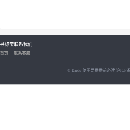
寻标宝
联系我们
首页
联系客服
© Baidu
使用爱番番前必读
沪ICP备
NEW
HOT