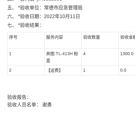
五、
*
验收单位：
常德市应急管理局
六、
*
验收日期：
2022年10月11日
七、
*
验收结果：
序号
服务内容
验收数量
验收金额
1
奔图 TL-413H 粉
4
1300.0
盒
2
【运费】
1
0.0
验收报告：
验收人员名单：
谢勇