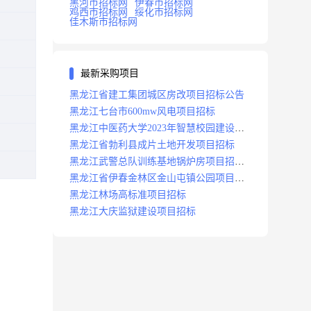
黑河市招标网
伊春市招标网
鸡西市招标网
绥化市招标网
佳木斯市招标网
最新采购项目
黑龙江省建工集团城区房改项目招标公告
黑龙江七台市600mw风电项目招标
黑龙江中医药大学2023年智慧校园建设项
目招标公告
黑龙江省勃利县成片土地开发项目招标
黑龙江武警总队训练基地锅炉房项目招标
公示
黑龙江省伊春金林区金山屯镇公园项目招
标公告
黑龙江林场高标准项目招标
黑龙江大庆监狱建设项目招标