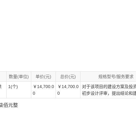
数量(单位)
单价(元)
总价(元)
规格型号/服务要求
供
1(个)
￥14,700.0
￥14,700.0
对于该项目的建设方案及投
0
0
初步设计评审，提出结论和
仟柒佰元整