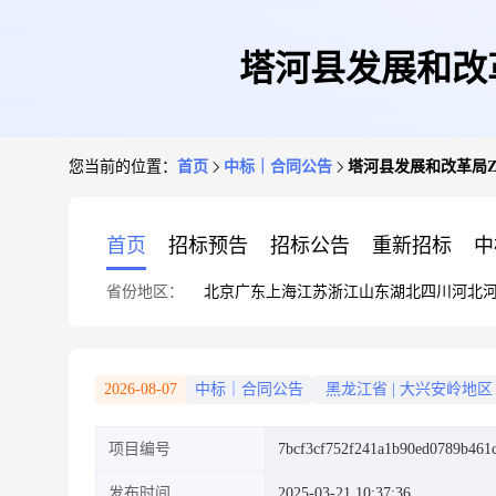
塔河县发展和改革局Z
您当前的位置：
首页
中标｜合同公告
塔河县发展和改革局ZBJ-
首页
招标预告
招标公告
重新招标
中
省份地区：
北京
广东
上海
江苏
浙江
山东
湖北
四川
河北
2026-08-07
中标｜合同公告
黑龙江省
|
大兴安岭地区
项目编号
7bcf3cf752f241a1b90ed0789b461
发布时间
2025-03-21 10:37:36