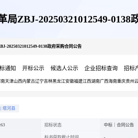
BJ-20250321012549-0
20250321012549-0138政府采购合同公告
标通知
开标公示
候选人公示
企业招标查询
招标
河南
天津
山西
内蒙古
辽宁
吉林
黑龙江
安徽
福建
江西
湖南
广西
海南
重庆
贵州
|
塔河县
c63
招标状态
中标｜合同公告
标书获取截止时间