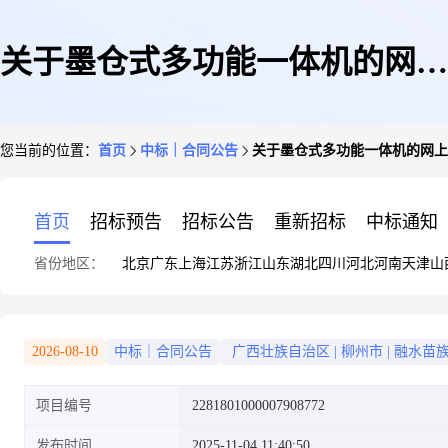
关于墨仓式多功能一体机的网上
您当前的位置：
首页
中标｜合同公告
关于墨仓式多功能一体机的网上
超市合同公告
首页
招标预告
招标公告
重新招标
中标通知
省份地区：
北京
广东
上海
江苏
浙江
山东
湖北
四川
河北
河南
天津
山
2026-08-10
中标｜合同公告
广西壮族自治区
|
柳州市
|
融水苗
项目编号
2281801000007908772
发布时间
2025-11-04 11:40:50