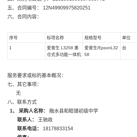
五、合同编号：
12N49909975820251
六、合同内容：
序号
标项名称
规格型号
单位
1
爱普生 L3258 墨
爱普生/EpsonL32
台
仓式多功能一体机
58
服务要求或标的基本概况：
七、其它事项：
无
八、联系方式
1、 采购人名称：
融水县和睦镇初级中学
联系人：
王驰政
联系电话：
18178833154