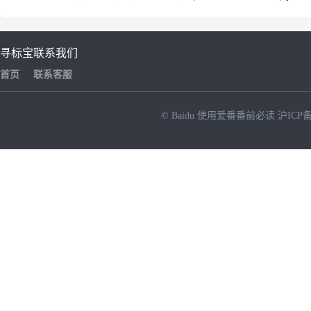
寻标宝
联系我们
首页
联系客服
© Baidu
使用爱番番前必读
沪ICP备
NEW
HOT
暂时没有搜索结果…