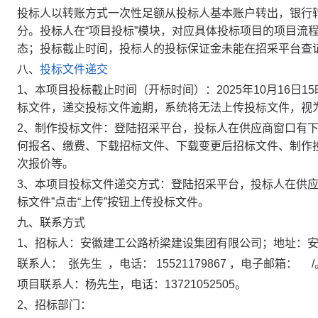
投标人以转账方式一次性足额从投标人基本账户转出，银行
分。投标人在
“项目投标”模块，对应具体投标项目的项目流
态；投标截止时间，投标人的投标保证金未能在招采平台查
八、
投标文件递交
1、
本项目投标截止时间（开标时间）：
2025
年
10
月
16
日
15
标文件，
递交投标文件
逾期
，系统将无法上传投标文件，视
2、
制作投标文件：
登陆招采平台，投标人在供应商窗口
有
何报名、缴费、下载招标文件、下载
变更后招标
文件、制作
次报价等
。
3、本项目投标文件递交方式：登陆招采平台，投标人在供
标文件”点击“上传”按钮上传投标文件。
九、联系方式
1、招标人：
安徽建工公路桥梁建设集团有限公司
；
地址：
联系人：
张先生
，电话：
15521179867
，电子邮箱
：
项目
联系人：
杨
先生
，电话：
13721052505
。
2、招标部门：