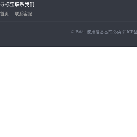
寻标宝
联系我们
首页
联系客服
© Baidu
使用爱番番前必读
沪ICP备
NEW
HOT
暂时没有搜索结果…