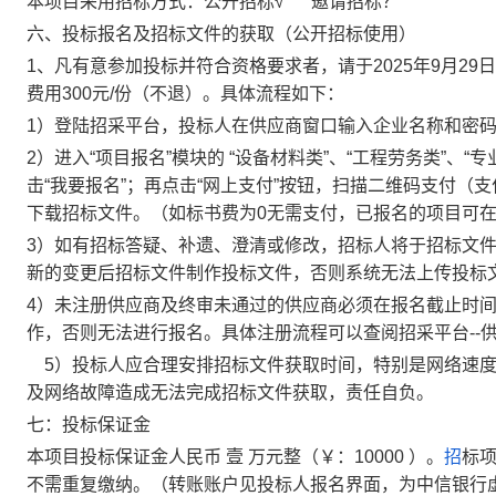
本项目采用招标方式：公开招标
√ 邀请招标？
六、投标报名及招标文件的获取
（公开招标使用）
1、凡有意参加投标并符合资格要求者，请于
2025
年
9
月
29
日
费用
300
元
/份（不退）。具体流程如下：
1）登陆招采平台，投标人在供应商窗口输入企业名称和密
2）进入“项目报名”模块的 “
设备材料类
”
、
“工程劳务类”、“专
击
“我要报名”；
再点击
“网上支付”按钮，
扫描二维码
支付
（支
下载招标文件。（如标书费为0无需支付
，已报名的项目可
3）如有招标答疑、补遗、澄清或修改，招标人将于招标文
新的
变更后招标
文件制作投标文件，否则系统无法上传投标
4）未注册供应商及终审未通过的供应商必须在报名截止时间
作，否则无法进行报名。具体注册流程可以查阅招采平台--供
5）投标人应合理安排招标文件获取时间，特别是网络速
及网络故障造成无法完成招标文件获取，责任自负。
七：投标保证金
本项目投标保证金人民币
壹
万元
整
（
￥：
1
0000
）
。
招
标
不需重复缴纳。
（转账账户见投标人报名界面，为中信银行