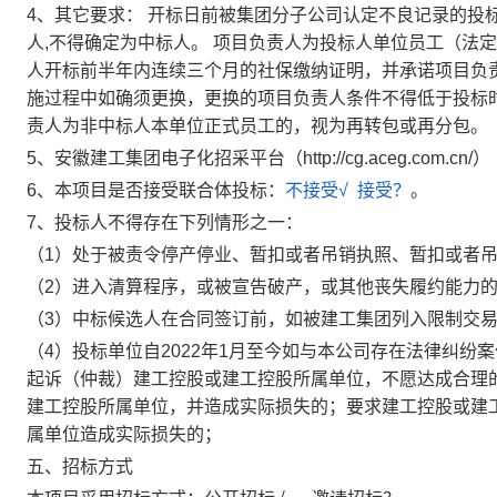
4、
其它要求：
开标日前被集团分子公司认定不良记录的投
人
,不得确定为中标人。
项目负责人为投标人单位员工（法
定
人开标前半年内连续三个月的社保缴纳证明，并承诺项目负
施过程中如确须更换，更换的项目负责人条件不得低于投标
责人为非中标人本单位正式员工的，视为再转包或再分包。
5
、安徽建工集团电子化招采平台（
http://cg.aceg
6
、本项目是否接受联合体投标：
不接受
√ 接受？
。
7
、投标人不得存在下列情形之一：
（
1）处于被责令停产停业、暂扣或者吊销执照、暂扣或者
（
2）进入清算程序，或被宣
告破产，或其他丧失履约能力
（
3）中标候选人在合同签订前，如被建工集团列入
限制交
（
4）投标单位自2022年1月至今如与本公司存在法律纠
起诉（仲裁）建工控股或建工控股所属单位，不愿达成合理
建工控股所属单位，并造成实际损失的；要求建工控股或建
属单位造成实际损失的；
五、招标方式