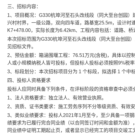
三、招标内容：
1、
项目概况：
G330杭埠河至石头改线段（同大至台创园
兴村村界，一级公路，双向四车道，路基宽25.5m，设计时速80
K7+478.00，实际长度为6.42km、工程内容包括：道
本次招标范围为
G330杭埠河至石头改线段（同大至台创园
见招标文件
。
2、预估金额
：
箱涵围堰工程：
76.51
万元
(含税)
，具体以控
人或小规模纳税人
皆可投标，但
投标人投标必须按照
9
%税
3、标段划分：本次招标项目分为
1
个标段，拟选择
1
个中
四、投标人资格要求
投标人应同时具备下列条件，在评标阶段的资格审查中必须
1、法人资格要求：
独立法人、有效营业执照。
2、资质
、证书类要求：
施工劳务序列不分等级资质、有效
3、
类似业绩要求：
投标人
20
2
1
年
1
月至今，至少
具备
一项
钢
绩要求为已履行完合同业绩（以合同签订时间和金额为准）
同业绩中证明工期起止页，或者显示已经完工的项目交竣工