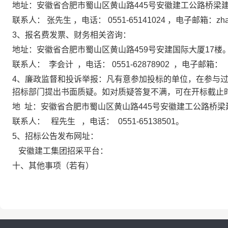
地址：
安徽省合肥市蜀山区黄山路
445号
安徽建工公路桥梁
联系人：
张先生
，电话：
0551-65141024 ，
电子邮箱：
zh
3、报名费发票、财务相关咨询：
地址：
安徽省合肥市蜀山区黄山路
459号安建国际大厦17楼
联系人：
李会计
，电话：
0551-62878902
，
电子邮箱：
4
、廉政监督和投诉举报：凡有意参加投标的单位，在参与
招标部门提出书面质疑。如对质疑答复不满，可在开标截止
地
址：
安徽省合肥市蜀山区黄山路
445号
安徽建工公路桥梁
联系人：
程先生
，电话：
0551-65138
501
。
5
、招标公告发布网址：
安徽建工集团招采平台：
十、其他事项（若有）