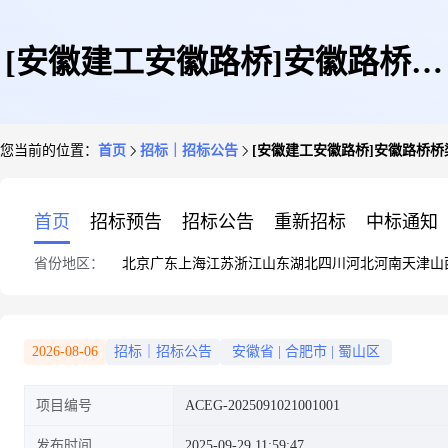
[安徽建工安徽路桥]安徽路桥桥
您当前的位置：
首页
招标｜招标公告
[安徽建工安徽路桥]安徽路桥桥
梁公司G330杭埠河至石头改线
首页
招标预告
招标公告
重新招标
中标通知
省份地区：
北京
广东
上海
江苏
浙江
山东
湖北
四川
河北
河南
天津
山
段(同大至台创园)建设工程施工
2026-08-06
招标｜招标公告
安徽省
|
合肥市
|
蜀山区
项目编号
ACEG-2025091021001001
箱涵围堰工程(二次)标段1招标
发布时间
2025-09-29 11:59:47