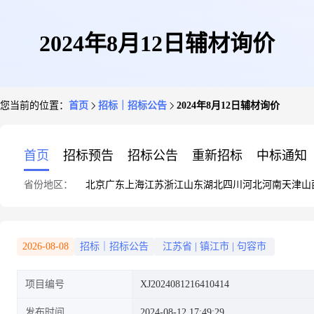
2024年8月12日辅材询价
您当前的位置：
首页
招标｜招标公告
2024年8月12日辅材询价
首页
招标预告
招标公告
重新招标
中标通知
省份地区：
北京
广东
上海
江苏
浙江
山东
湖北
四川
河北
河南
天津
山
2026-08-08
招标｜招标公告
江苏省
|
镇江市
|
句容市
项目编号
XJ2024081216410414
发布时间
2024-08-12 17:49:29