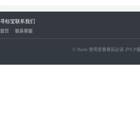
寻标宝
联系我们
首页
联系客服
© Baidu
使用爱番番前必读
沪ICP备
NEW
HOT
暂时没有搜索结果…