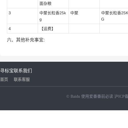
面杂粮
3
中聚长粒香25k
中聚
中聚长粒香25
g
G
4
【运费】
六、其他补充事宜:
寻标宝
联系我们
首页
联系客服
© Baidu
使用爱番番前必读
沪ICP备
NEW
HOT