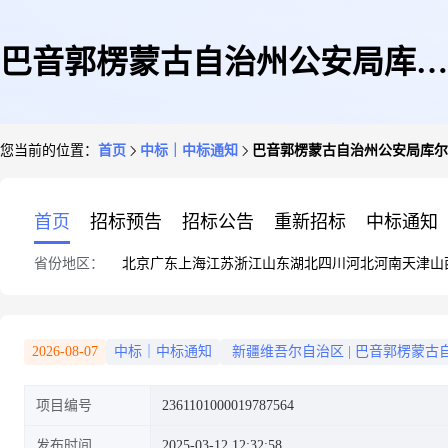
巴音郭楞蒙古自治州公安局库尔
您当前的位置：
首页
中标｜中标通知
巴音郭楞蒙古自治州公安局库尔
勒经济技术开发区分局关于调和
首页
招标预告
招标公告
重新招标
中标通知
省份地区：
北京
广东
上海
江苏
浙江
山东
湖北
四川
河北
河南
天津
山
油的网上超市采购项目成交公告
2026-08-07
中标｜中标通知
新疆维吾尔自治区
|
巴音郭楞蒙古
项目编号
2361101000019787564
发布时间
2025-03-12 12:32:58