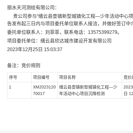
丽水天河测绘有限公司
：
贵公司参与“
缙云县壶镇新型城镇化工程
—
少年活动中心
告发布起三日内与项目委托单位联系人接洽，并做好签订中
委托
单位联系人：
刘菲菲
，联系电话：
13575399279
。
项目委托单位
：
缙云县欣达城市建设开发有限公司
2023
年
12
月
25
日
15
:03:37
备注：
竞价
规则
序号
项目编号
项目名称
竞价
1
XM2023120
缙云县壶镇新型城镇化工程
—
少
2023
70017
年活动中心项目沉降检测
日
1