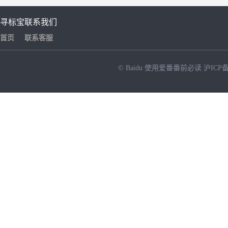
寻标宝
联系我们
首页
联系客服
© Baidu
使用爱番番前必读
沪ICP备
NEW
HOT
暂时没有搜索结果…