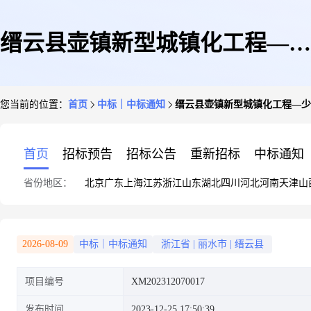
缙云县壶镇新型城镇化工程—少
您当前的位置：
首页
中标｜中标通知
缙云县壶镇新型城镇化工程—少
年活动中心项目沉降检测
首页
招标预告
招标公告
重新招标
中标通知
省份地区：
北京
广东
上海
江苏
浙江
山东
湖北
四川
河北
河南
天津
山
2026-08-09
中标｜中标通知
浙江省
|
丽水市
|
缙云县
项目编号
XM202312070017
发布时间
2023-12-25 17:50:39