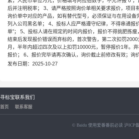
素，人民币单位为元，价格填写阿拉伯数字，不允许报“0”
后并注明税率； 3、请严格按照询价单相关要求报价，项目
询价单中对应的产品，如有替代型号，必须保证与在用设备
列入公司黑名单； 4、投标人应严格遵守纪律，不得串通报
单”； 5、投标人请在规定的时间内报价，报价不得挑肥拣
结束后发现报价错误而弃标的，首次警告，第二次扣罚2000
月，半年内超过四次及以上扣罚10000元，暂停报价1年
报价； 6、报价完毕请再次确认，询价截止前修改有效；询
发布日期：2025-10-27
寻标宝
联系我们
首页
联系客服
© Baidu
使用爱番番前必读
沪ICP备