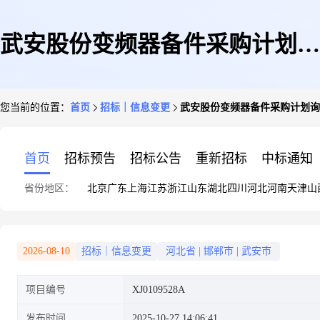
武安股份变频器备件采购计划询
您当前的位置：
首页
招标｜信息变更
武安股份变频器备件采购计划询
价公告(变更)
首页
招标预告
招标公告
重新招标
中标通知
省份地区：
北京
广东
上海
江苏
浙江
山东
湖北
四川
河北
河南
天津
山
2026-08-10
招标｜信息变更
河北省
|
邯郸市
|
武安市
项目编号
XJ0109528A
发布时间
2025-10-27 14:06:41