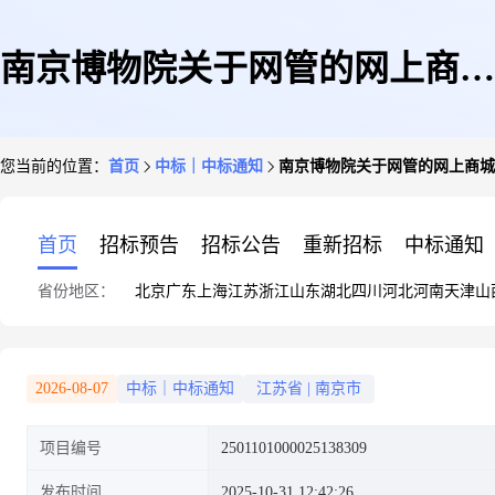
南京博物院关于网管的网上商城
您当前的位置：
首页
中标｜中标通知
南京博物院关于网管的网上商城
采购项目成交公告
首页
招标预告
招标公告
重新招标
中标通知
省份地区：
北京
广东
上海
江苏
浙江
山东
湖北
四川
河北
河南
天津
山
2026-08-07
中标｜中标通知
江苏省
|
南京市
项目编号
2501101000025138309
发布时间
2025-10-31 12:42:26