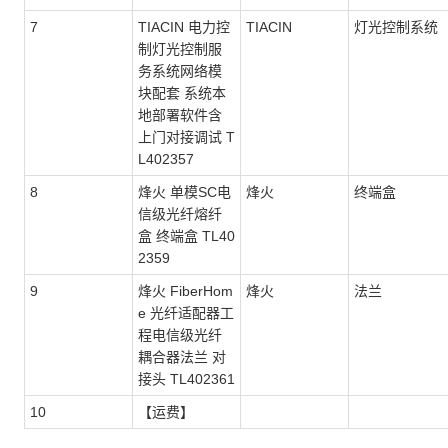
7
TIACIN 电力控
TIACIN
灯光控制系统
制灯光控制服
务系统网络模
块配套 系统本
地部署软件含
上门对接调试 T
L402357
8
烽火 单模SC电
烽火
终端盒
信级光纤熔纤
盒 终端盒 TL40
2359
9
烽火 FiberHom
烽火
法兰
e 光纤适配器工
程电信级光纤
耦合器法兰 对
接头 TL402361
10
【运费】