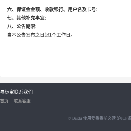
六、保证金金额、收款银行、用户名及卡号:
七、其他补充事宜:
八、公告期限:
自本公告发布之日起1个工作日。
寻标宝
联系我们
首页
联系客服
© Baidu
使用爱番番前必读
沪ICP备