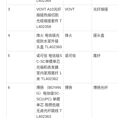
L402364
3
VOVT A10光纤
VOVT
光纤熔接
熔接热熔切割
光缆熔接套件 T
L402358
4
烽火 电信级光
烽火
接头盒
缆防水室外接
头盒 TL402360
5
诺可信 电信级S
诺可信
尾纤
C-SC单模单芯
光端机收发器
室内家用尾纤 1
米 TL402362
6
博扬 （BOYAN
博扬
博扬光纤
G）电信级SC-
SC(UPC) 单模
单芯 阻燃低烟
无卤光纤跳线 T
L402363