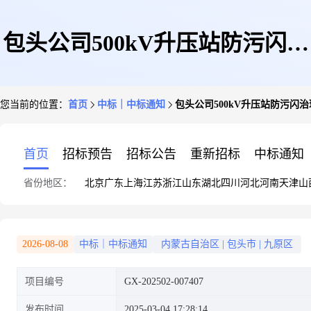
包头公司500kV升压站防污闪治
您当前的位置：
首页
中标｜中标通知
包头公司500kV升压站防污闪
理工程项目预成交公示
首页
招标预告
招标公告
重新招标
中标通知
省份地区：
北京
广东
上海
江苏
浙江
山东
湖北
四川
河北
河南
天津
山
2026-08-08
中标｜中标通知
内蒙古自治区
|
包头市
|
九原区
项目编号
GX-202502-007407
发布时间
2025-03-04 17:28:14