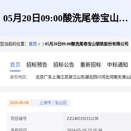
05月20日09:00酸洗尾卷宝山钢
您当前的位置：
首页
05月20日09:00酸洗尾卷宝山钢铁股份有限公司
铁股份有限公司
首页
招标预告
招标公告
重新招标
中标通知
省份地区：
北京
广东
上海
江苏
浙江
山东
湖北
四川
河北
河南
天津
山
2026-08-08
上海市
|
宝山区
项目编号
ZZ2405192111238
发布时间
2024-05-19 23:26:38