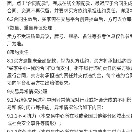
面，点击“合同配款”，完成在线全额配款，最迟应于合同生成当
合同、资源不再保留，并要求买方依约承担违约责任，详见
6.2合同生效后，买家需在交易平台创建提单后，方可去仓
7数量、重量异议处理
卖方不受理质量异议，牌号、规格、备注等参考信息仅作参
厂为准。
8违约责任
8.1买方逾期未全额配款，视为买方违约，买方将承担违约
“买家中心--我的合同”页面支付。拒不履行违约责任的买
履行合同，卖方将承担违约责任并支付违约金，每个违约合同
项向平台和卖方提出赔偿要求。
9交易异常情况处理
9.1为避免交易过程中因异常情况对行业或社会造成的不利
易和临时闭市等措施。异常情况包含如下内容：
9.1.1不可抗力（本交易中心所在地或全国其他部分区域
或社会安全事件等情形）；
9.1.2意外事件（本交易中心所在地发生火灾或电力供应出