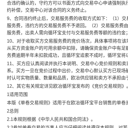
合违约确认的，守约方可以书面方式向交易中心申请强制执
约补偿，交易中心对该合同的义务终止。
9、合同违约终止后，交易服务费的收取方式如下：（1）
服务费，违约方的交易服务费不予退回。（2）交易服务费
服务费，出卖人需向循环宝支付与交易服务费等额的违约金
10、对于收取买方交易服务费的竞价场次，具体事项将在
从买方资金账户的可用余额中扣除，请确保资金账户中有足
务费逾期半年未扣款成功，且循环宝追索不成时，循环宝将
11、买方应认真阅读并执行本说明、交易中心竞价规则和
系。买方一旦在竞价过程中出价，交易中心默认买方已现场
时认可实物质量、数量和品质，欧冶供应链和卖方不承担由
12、其它有关规定详见欧冶循环宝发布的《竞价交易规则》
1适用范围
本版《单卷交易规则》适用于在欧冶循环宝平台销售的单卷
2总则
2.1本规则根据《中华人民共和国合同法》。
2.2参加单卷交易的当事人应当仔细阅读并遵守本规则，对