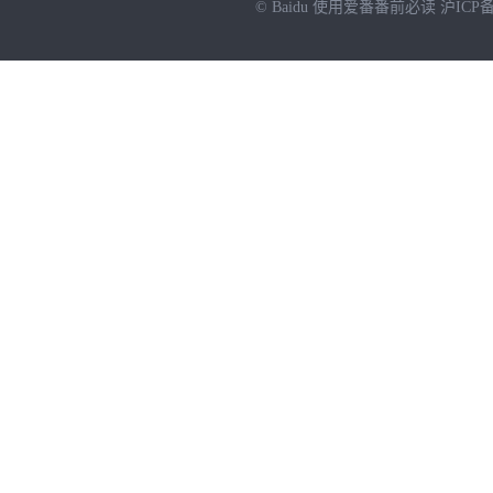
© Baidu
使用爱番番前必读
沪ICP备
NEW
HOT
暂时没有搜索结果…