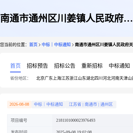
南通市通州区川姜镇人民政府关
您当前的位置：
首页
中标｜中标通知
南通市通州区川姜镇人民政府关
于执法记录仪的网上商城采购项
首页
招标预告
招标公告
重新招标
中标通知
省份地区：
北京
广东
上海
江苏
浙江
山东
湖北
四川
河北
河南
天津
山
目成交公告
2026-08-08
中标｜中标通知
江苏省
|
南通市
|
通州区
项目编号
2181101000023976493
发布时间
2025-09-08 19:02:08