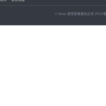
© Baidu
使用爱番番前必读
沪ICP备
NEW
HOT
暂时没有搜索结果…