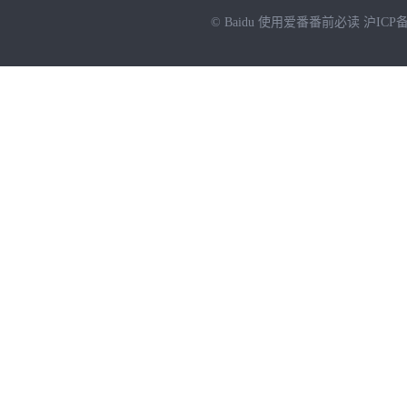
© Baidu
使用爱番番前必读
沪ICP备
NEW
HOT
暂时没有搜索结果…