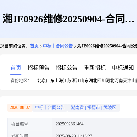
湘JE0926维修20250904-合同公
您当前的位置：
首页
中标｜合同公告
湘JE0926维修20250904-合同
告发布日期:2025年09月29日
首页
招标预告
招标公告
重新招标
中标通知
省份地区：
北京
广东
上海
江苏
浙江
山东
湖北
四川
河北
河南
天津
山
2026-08-07
中标｜合同公告
湖南省
|
常德市
|
武陵区
项目编号
2025092361464
发布时间
2025-09-29 11:13:27