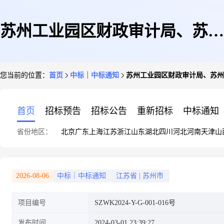
苏州工业园区财政审计局、苏州
您当前的位置：
首页
中标｜中标通知
苏州工业园区财政审计局、苏州
工业园区财政投资评审中心关于
首页
招标预告
招标公告
重新招标
中标通知
省份地区：
北京
广东
上海
江苏
浙江
山东
湖北
四川
河北
河南
天津
山
苏州工业园区政府投资项目工程
2026-08-06
中标｜中标通知
江苏省
|
苏州市
项目编号
SZWK2024-Y-G-001-016号
造价委托评(协)审服务(第十六
发布时间
2024-03-01 23:39:27