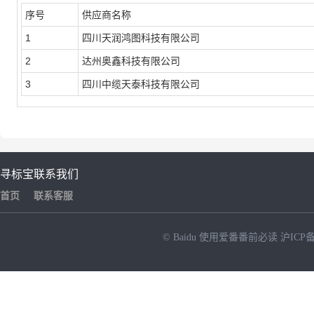
序号
供应商名称
1
四川天润鸿图科技有限公司
2
达州奥鑫科技有限公司
3
四川中缆天泰科技有限公司
寻标宝
联系我们
首页
联系客服
© Baidu
使用爱番番前必读
沪ICP备
NEW
HOT