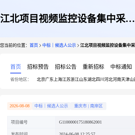
江北项目视频监控设备集中采购
您当前的位置：
首页
中标｜候选人公示
江北项目视频监控设备集中采
中选候选人公示
首页
招标预告
招标公告
重新招标
中标通知
省份地区：
北京
广东
上海
江苏
浙江
山东
湖北
四川
河北
河南
天津
山
2026-08-08
中标｜候选人公示
重庆市
|
南岸区
项目编号
G1100000175180862001
发布时间
2024-06-08 12:25:57