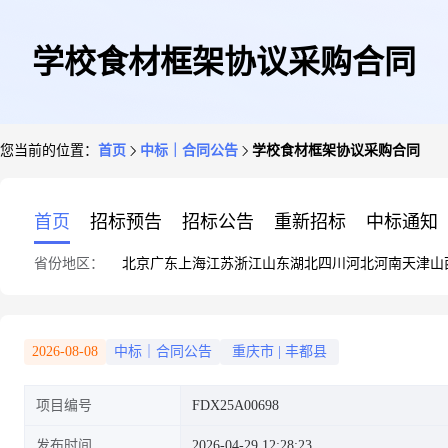
学校食材框架协议采购合同
您当前的位置：
首页
中标｜合同公告
学校食材框架协议采购合同
首页
招标预告
招标公告
重新招标
中标通知
省份地区：
北京
广东
上海
江苏
浙江
山东
湖北
四川
河北
河南
天津
山
2026-08-08
中标｜合同公告
重庆市
|
丰都县
项目编号
FDX25A00698
发布时间
2026-04-29 12:28:23