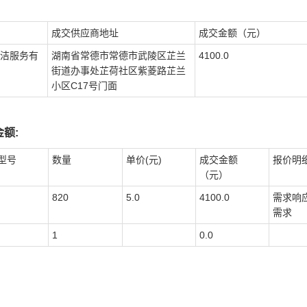
成交供应商地址
成交金额（元）
洁服务有
湖南省常德市常德市武陵区芷兰
4100.0
街道办事处芷荷社区紫菱路芷兰
小区C17号门面
额:
型号
数量
单价(元)
成交金额
报价明
（元）
820
5.0
4100.0
需求响
需求
1
0.0