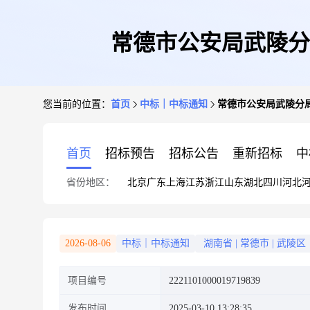
常德市公安局武陵分
您当前的位置：
首页
中标｜中标通知
常德市公安局武陵分
首页
招标预告
招标公告
重新招标
中
省份地区：
北京
广东
上海
江苏
浙江
山东
湖北
四川
河北
2026-08-06
中标｜中标通知
湖南省
|
常德市
|
武陵区
项目编号
2221101000019719839
发布时间
2025-03-10 13:28:35