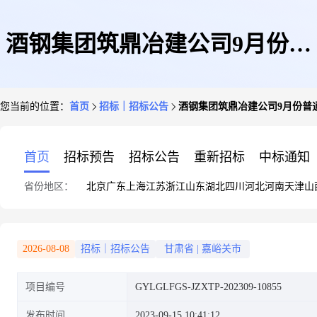
酒钢集团筑鼎冶建公司9月份普
您当前的位置：
首页
招标｜招标公告
酒钢集团筑鼎冶建公司9月份普
通硅酸盐水泥等集中采购竞争性
首页
招标预告
招标公告
重新招标
中标通知
省份地区：
北京
广东
上海
江苏
浙江
山东
湖北
四川
河北
河南
天津
山
谈判公告
2026-08-08
招标｜招标公告
甘肃省
|
嘉峪关市
项目编号
GYLGLFGS-JZXTP-202309-10855
发布时间
2023-09-15 10:41:12