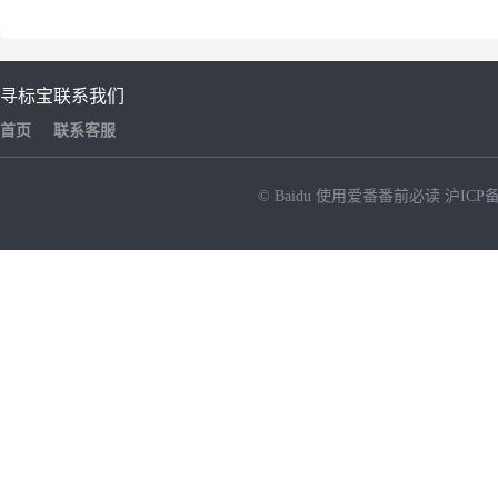
寻标宝
联系我们
首页
联系客服
© Baidu
使用爱番番前必读
沪ICP备
NEW
HOT
暂时没有搜索结果…