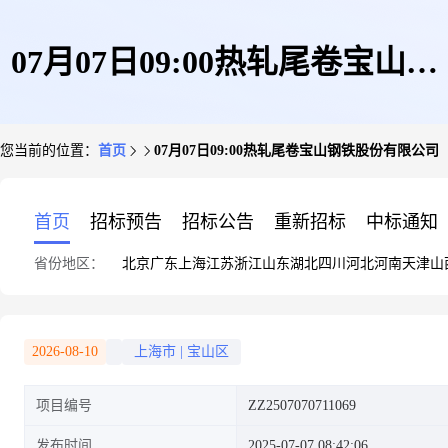
07月07日09:00热轧尾卷宝山钢
您当前的位置：
首页
07月07日09:00热轧尾卷宝山钢铁股份有限公司
铁股份有限公司
首页
招标预告
招标公告
重新招标
中标通知
省份地区：
北京
广东
上海
江苏
浙江
山东
湖北
四川
河北
河南
天津
山
2026-08-10
上海市
|
宝山区
项目编号
ZZ2507070711069
发布时间
2025-07-07 08:42:06