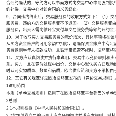
合违约确认的，守约方可以书面方式向交易中心申请强制执
约补偿，交易中心对该合同的义务终止。
9、合同违约终止后，交易服务费的收取方式如下：（1）
服务费，违约方的交易服务费不予退回。（2）交易服务费
服务费，出卖人需向循环宝支付与交易服务费等额的违约金
10、对于收取买方交易服务费的竞价场次，具体事项将在
从买方资金账户的可用余额中扣除，请确保资金账户中有足
务费逾期半年未扣款成功，且循环宝追索不成时，循环宝将
11、买方应认真阅读并执行本说明、交易中心竞价规则和
系。买方一旦在竞价过程中出价，交易中心默认买方已现场
时认可实物质量、数量和品质，欧冶供应链和卖方不承担由
12、其它有关规定详见欧冶循环宝发布的《竞价交易规则》
1适用范围
本版《单卷交易规则》适用于在欧冶循环宝平台销售的单卷
2总则
2.1本规则根据《中华人民共和国合同法》。
2.2参加单卷交易的当事人应当仔细阅读并遵守本规则，对