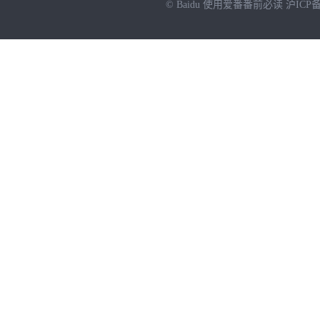
© Baidu
使用爱番番前必读
沪ICP备
NEW
HOT
暂时没有搜索结果…