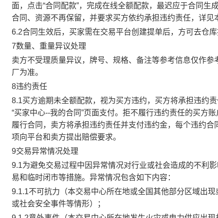
面，点击“合同配款”，完成在线全额配款，最迟应于合同生成当
合同、资源不再保留，并要求买方依约承担违约责任，详见
6.2合同生效后，买家需在交易平台创建提单后，方可去仓
7数量、重量异议处理
卖方不受理质量异议，牌号、规格、备注等参考信息仅作参
厂为准。
8违约责任
8.1买方逾期未全额配款，视为买方违约，买方将承担违约
“买家中心--我的合同”页面支付。拒不履行违约责任的买
履行合同，卖方将承担违约责任并支付违约金，每个违约合同
项向平台和卖方提出赔偿要求。
9交易异常情况处理
9.1为避免交易过程中因异常情况对行业或社会造成的不利
易和临时闭市等措施。异常情况包含如下内容：
9.1.1不可抗力（本交易中心所在地或全国其他部分区域
或社会安全事件等情形）；
9.1.2意外事件（本交易中心所在地发生火灾或电力供应出