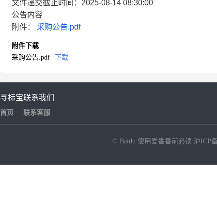
文件递交截止时间：2025-08-14 08:30:00
公告内容
附件：
采购公告.pdf
附件下载
采购公告.pdf
下载
寻标宝
联系我们
首页
联系客服
© Baidu
使用爱番番前必读
沪ICP备
NEW
HOT