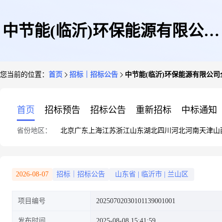
中节能(临沂)环保能源有限公司
您当前的位置：
首页
招标｜招标公告
中节能(临沂)环保能源有限公司
全托盘搬运车(叉车)采购(二次
首页
招标预告
招标公告
重新招标
中标通知
省份地区：
北京
广东
上海
江苏
浙江
山东
湖北
四川
河北
河南
天津
山
公告)采购公告
2026-08-07
招标｜招标公告
山东省
|
临沂市
|
兰山区
项目编号
20250702030101139001001
发布时间
2025-08-08 15:41:59