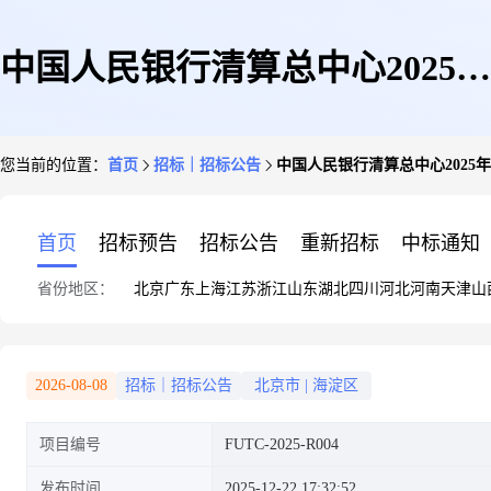
中国人民银行清算总中心2025年
您当前的位置：
首页
招标｜招标公告
中国人民银行清算总中心2025
北京中心(二期)员工宿舍及餐厅
首页
招标预告
招标公告
重新招标
中标通知
省份地区：
北京
广东
上海
江苏
浙江
山东
湖北
四川
河北
河南
天津
山
家具购置项目招标公告
2026-08-08
招标｜招标公告
北京市
|
海淀区
项目编号
FUTC-2025-R004
发布时间
2025-12-22 17:32:52