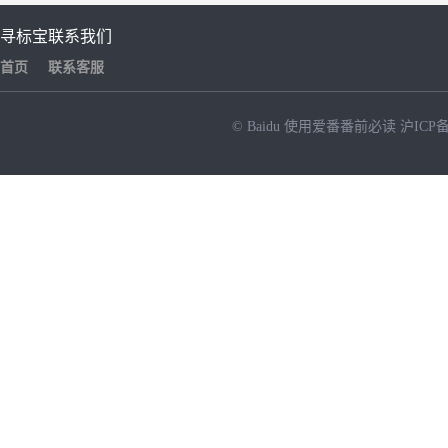
寻标宝
联系我们
首页
联系客服
© Baidu
使用爱番番前必读
沪ICP备
NEW
HOT
暂时没有搜索结果…