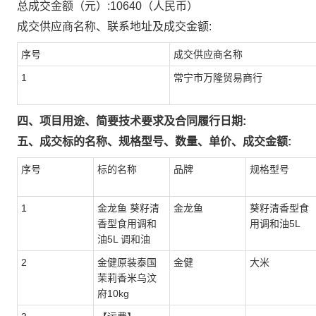
总成交金额（元）:
10640
（人民币）
成交供应商名称、联系地址及成交金额:
序号
成交供应商名称
1
常宁市万隆贸易商行
四、项目用途、简要技术要求及合同履行日期:
五、成交标的名称、规格型号、数量、单价、成交金额:
序号
标的名称
品牌
规格型号
1
金龙鱼 葵籽清
金龙鱼
葵籽清香型食
香型食用调和
用调和油5L
油5L 调和油
2
金健原装泰国
金健
大米
茉莉香米乌汶
府10kg