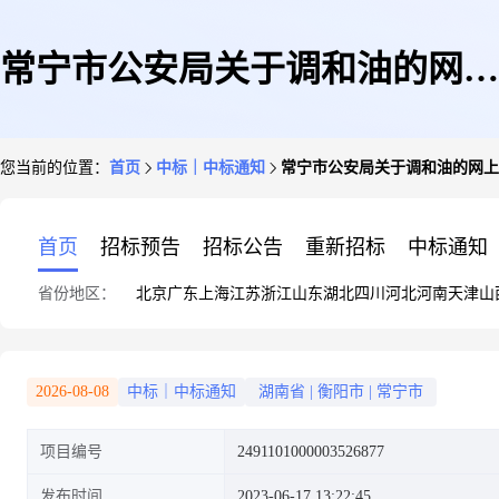
常宁市公安局关于调和油的网上
您当前的位置：
首页
中标｜中标通知
常宁市公安局关于调和油的网上
超市采购项目成交公告
首页
招标预告
招标公告
重新招标
中标通知
省份地区：
北京
广东
上海
江苏
浙江
山东
湖北
四川
河北
河南
天津
山
2026-08-08
中标｜中标通知
湖南省
|
衡阳市
|
常宁市
项目编号
2491101000003526877
发布时间
2023-06-17 13:22:45