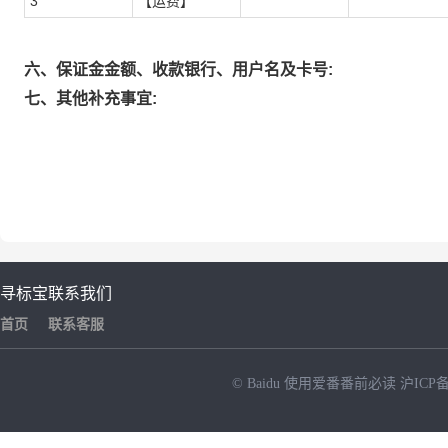
3
【运费】
六、保证金金额、收款银行、用户名及卡号:
七、其他补充事宜:
寻标宝
联系我们
首页
联系客服
© Baidu
使用爱番番前必读
沪ICP备
NEW
HOT