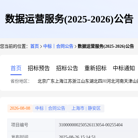
数据运营服务(2025-2026)公告
您当前的位置：
首页
中标｜合同公告
数据运营服务(2025-2026)公告
首页
招标预告
招标公告
重新招标
中标通知
省份地区：
北京
广东
上海
江苏
浙江
山东
湖北
四川
河北
河南
天津
山
2026-08-08
中标｜合同公告
上海市
|
静安区
项目编号
310000000250526113054-00255404
发布时间
2025-08-26 15:14:51