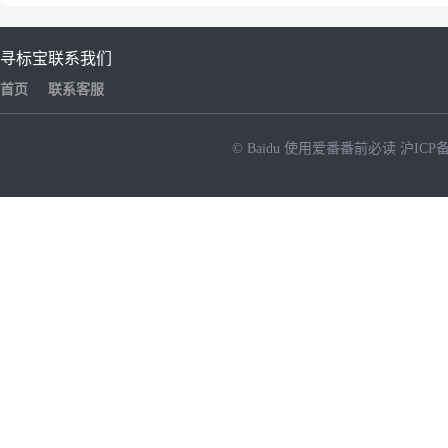
寻标宝
联系我们
首页
联系客服
© Baidu
使用爱番番前必读
沪ICP备
NEW
HOT
暂时没有搜索结果…