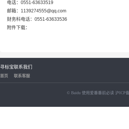
电话：
0551-63633519
邮箱：
1139274555
@qq.com
财务科电话：
0551-63633536
附件下载：
寻标宝
联系我们
首页
联系客服
© Baidu
使用爱番番前必读
沪ICP备
NEW
HOT