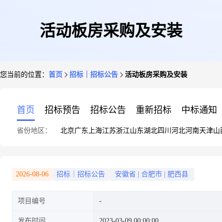
活动板房采购及安装
您当前的位置：
首页
招标｜招标公告
活动板房采购及安装
首页
招标预告
招标公告
重新招标
中标通知
省份地区：
北京
广东
上海
江苏
浙江
山东
湖北
四川
河北
河南
天津
山
2026-08-06
招标｜招标公告
安徽省
|
合肥市
|
肥西县
项目编号
发布时间
2023-03-09 00:00:00