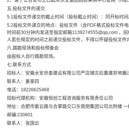
2、请于公告发布之日起从水安集团招标采购中心官网（http://w
五
.投标文件的递交
5.1投标文件递交的截止时间（投标截止时间）：同开标时间
5.2投标文件递交的地点：
投标文件（含
PDF格式投标文件
时间前30分钟内发送至指定邮箱
1139274555
@qq.com
人若在规定的时间之前递交投标文件，不得以怀疑投标文件
六
.踏勘现场和投标预备会
由投标人自行踏勘现场。
七
.联系方式
招标人：
安徽水安世泰建设有限公司严店镇灾后重建异地搬
联系人：姜家四
电话：
18226625468
招标代理机构：安徽恒创工程咨询服务有限责任公司
地址：合肥市紫云路与合掌路交口东南侧集团公司北附楼
一
邮编
:230601
联系人：
张国云