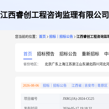
江西睿创工程咨询监理有限公司
您当前的位置：
首页
招标｜招标公告
江西睿创工程咨询监
首页
招标预告
招标公告
重新招标
中
省份地区：
北京
广东
上海
江苏
浙江
山东
湖北
四川
河北
2026-08-06
招标｜招标公告
江西省
|
吉安市
|
青原区
项目编号
JXRC(JA)-2024-CG25
发布时间
2024-05-17 19:18:32