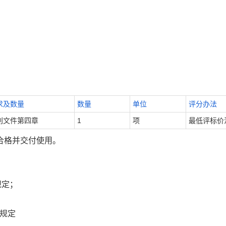
求及数量
数量
单位
评分办法
判文件第四章
1
项
最低评标价
合格并交付使用。
规定；
规定