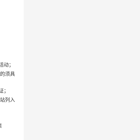
活动；
品的须具
证；
网站列入
策