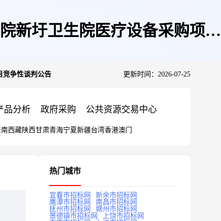
院新圩卫生院医疗设备采购项目
目竞争性谈判公告
更新时间：2026-07-25
产品分析
政府采购
公共资源交易中心
云南
西藏
陕西
甘肃
青海
宁夏
新疆
台湾
香港
澳门
热门城市
宜春市招标网
新余市招标网
鹰潭市招标网
南昌市招标网
抚州市招标网
赣州市招标网
景德镇市招标网
上饶市招标网