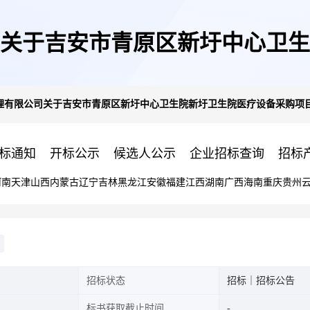
关于吉安市青原区新圩中心卫生
理有限公司关于吉安市青原区新圩中心卫生院新圩卫生院医疗设备采购项
竞争性谈判公告
标通知
开标公示
候选人公示
企业招标查询
招标
河南
天津
山西
内蒙古
辽宁
吉林
黑龙江
安徽
福建
江西
湖南
广西
海南
重庆
贵州
招标状态
招标｜招标公告
标书获取截止时间