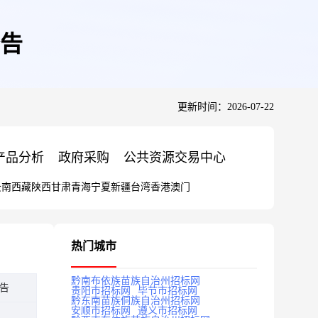
告
更新时间：2026-07-22
产品分析
政府采购
公共资源交易中心
云南
西藏
陕西
甘肃
青海
宁夏
新疆
台湾
香港
澳门
热门城市
黔南布依族苗族自治州招标网
告
贵阳市招标网
毕节市招标网
黔东南苗族侗族自治州招标网
安顺市招标网
遵义市招标网