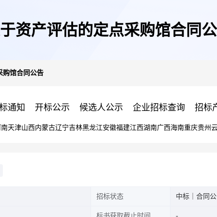
于资产评估的定点采购馆合同公
采购馆合同公告
标通知
开标公示
候选人公示
企业招标查询
招标
河南
天津
山西
内蒙古
辽宁
吉林
黑龙江
安徽
福建
江西
湖南
广西
海南
重庆
贵州
招标状态
中标｜合同公
标书获取截止时间