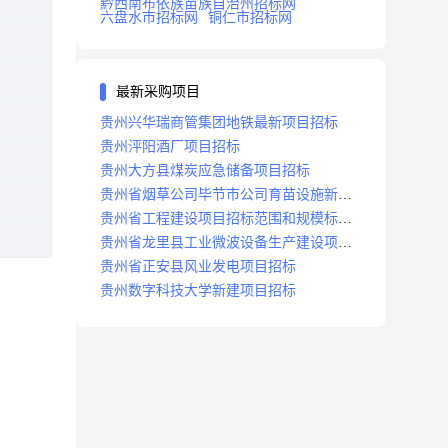
黔西南布依族苗族自治州招标网
六盘水市招标网
铜仁市招标网
最新采购项目
贵州兴华瑞商管集团地铁最新项目招标
贵州泙阳酒厂项目招标
贵州大方县煤炭应急储备项目招标
贵州省烟草公司毕节市公司育苗设施新建
及修复项目招标公告
贵州省工程建设项目招标范围和规模标准
规定
贵州省龙里县工业微波设备生产建设项目
招标
贵州省正安县风业发电项目招标
贵州数字科技大学新建项目招标