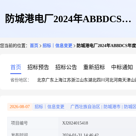
防城港电厂2024年ABBDCS年
您当前的位置：
首页
招标｜信息变更
防城港电厂2024年ABBDCS
度技术服务采购(单一来源)变更
首页
招标预告
招标公告
重新招标
中标通知
省份地区：
北京
广东
上海
江苏
浙江
山东
湖北
四川
河北
河南
天津
山
公示
2026-08-07
招标｜信息变更
广西壮族自治区
|
防城港市
|
防城
项目编号
XJ2024015418
发布时间
2024-01-31 14:46:42