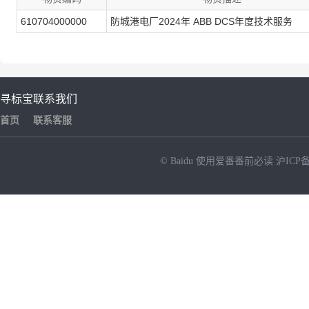
610704000000
防城港电厂2024年 ABB DCS年度技术服务
寻标宝
联系我们
首页
联系客服
© Baidu
使用爱番番前必读
沪ICP备
NEW
HOT