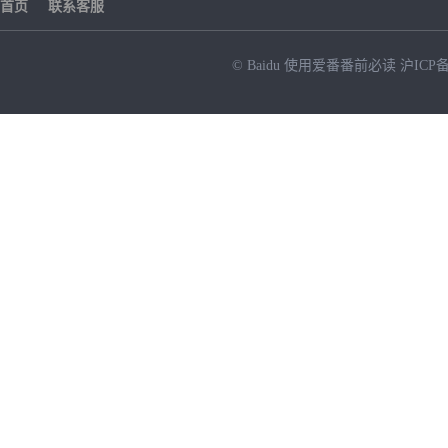
首页
联系客服
© Baidu
使用爱番番前必读
沪ICP备
NEW
HOT
暂时没有搜索结果…