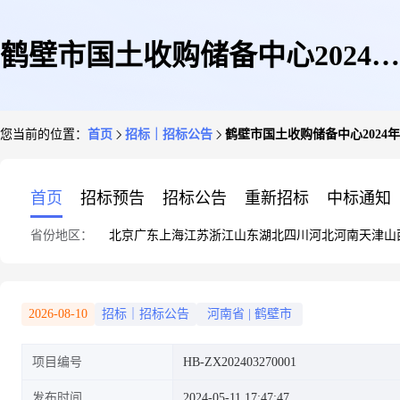
鹤壁市国土收购储备中心2024年
您当前的位置：
首页
招标｜招标公告
鹤壁市国土收购储备中心202
度市级储备土地面积分割测绘服
首页
招标预告
招标公告
重新招标
中标通知
省份地区：
北京
广东
上海
江苏
浙江
山东
湖北
四川
河北
河南
天津
山
务项目
2026-08-10
招标｜招标公告
河南省
|
鹤壁市
项目编号
HB-ZX202403270001
发布时间
2024-05-11 17:47:47