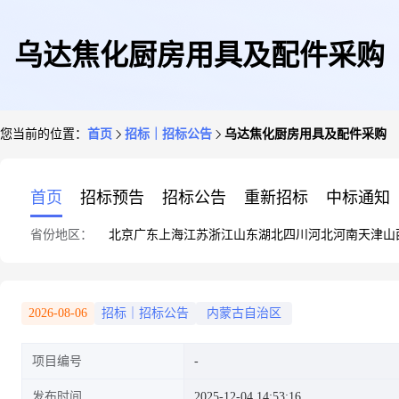
乌达焦化厨房用具及配件采购
您当前的位置：
首页
招标｜招标公告
乌达焦化厨房用具及配件采购
首页
招标预告
招标公告
重新招标
中标通知
省份地区：
北京
广东
上海
江苏
浙江
山东
湖北
四川
河北
河南
天津
山
2026-08-06
招标｜招标公告
内蒙古自治区
项目编号
发布时间
2025-12-04 14:53:16