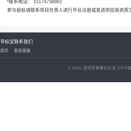
*
联系电话：
15174738861
参与投标请联系项目负责人进行平台注册或发送供应商资质文件至邮箱：
寻标宝
联系我们
首页
联系客服
© Baidu
使用爱番番前必读
沪ICP备
NEW
HOT