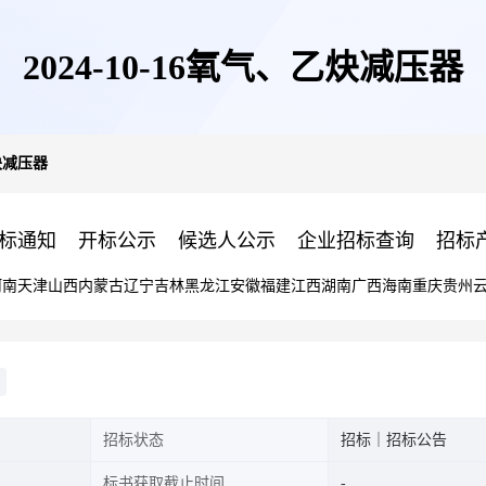
2024-10-16氧气、乙炔减压器
乙炔减压器
标通知
开标公示
候选人公示
企业招标查询
招标
河南
天津
山西
内蒙古
辽宁
吉林
黑龙江
安徽
福建
江西
湖南
广西
海南
重庆
贵州
招标状态
招标｜招标公告
标书获取截止时间