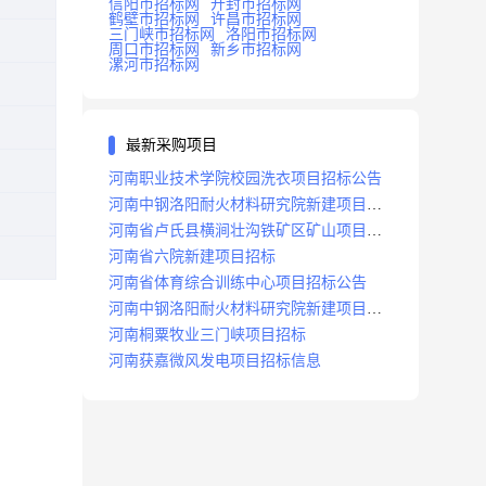
信阳市招标网
开封市招标网
鹤壁市招标网
许昌市招标网
三门峡市招标网
洛阳市招标网
周口市招标网
新乡市招标网
漯河市招标网
最新采购项目
河南职业技术学院校园洗衣项目招标公告
河南中钢洛阳耐火材料研究院新建项目招
标
河南省卢氏县横涧壮沟铁矿区矿山项目招
标公告
河南省六院新建项目招标
河南省体育综合训练中心项目招标公告
河南中钢洛阳耐火材料研究院新建项目招
标
河南桐粟牧业三门峡项目招标
河南获嘉微风发电项目招标信息