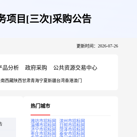
务项目[三次]采购公告
更新时间：2026-07-26
产品分析
政府采购
公共资源交易中心
云南
西藏
陕西
甘肃
青海
宁夏
新疆
台湾
香港
澳门
热门城市
潍坊市招标网
滨州市招标网
告
淄博市招标网
日照市招标网
济宁市招标网
菏泽市招标网
枣庄市招标网
泰安市招标网