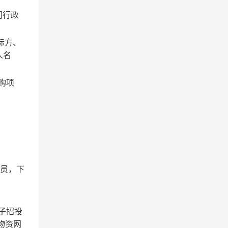
门行政
标方、
人名
购项
会员，下
电子招投
物资网