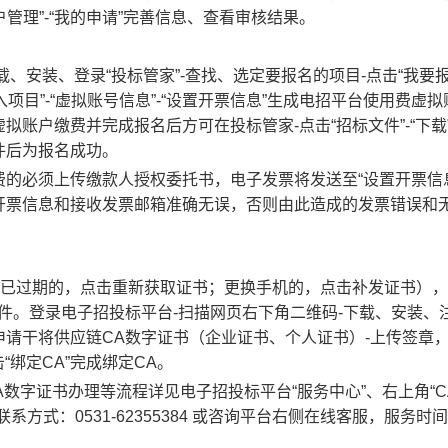
”-“客户管理”-“我的申请”完善信息、查看审核结果。
载、安装、登录“投标管家”-查找、选定要报名的项目-点击“我要报
“进入项目”-“虚拟账号信息”-“设置开票信息”生成电招平台使用费虚
账户缴费并完成报名后方可在投标管家-点击“招标文件”-“下载
件后为报名成功。
的必须上传缴款人授权委托书，电子发票将发送至“设置开票信
开票信息和接收发票邮箱准确无误，否则由此造成的发票错误和
书已过期的，点击重新获取证书；更换手机的，点击补发证书）
件。登录电子招投标平台-扫描网页右下角二维码-下载、安装、
费-申请干将供应链CA数字证书（企业证书、个人证书）-上传签章
“绑定CA”完成绑定CA。
A数字证书办理等流程详见电子招投标平台“服务中心”、右上角“C
方式：0531-62355384 或咨询平台右侧在线客服，服务时