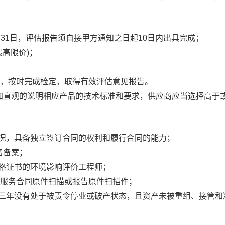
年12月31日，评估报告须自接甲方通知之日起10日内出具完成；
最高限价)；
内容，按时完成检定，取得有效评估意见报告。
加直观的说明相应产品的技术标准和要求，供应商应当选择高于
状况，具备独立签订合同的权利和履行合同的能力；
名备案；
资格证书的环境影响评价工程师；
项目服务合同原件扫描或报告原件扫描件；
近三年没有处于被责令停业或破产状态，且资产未被重组、接管和