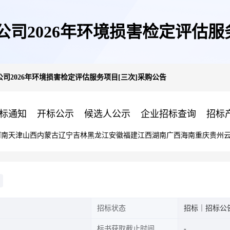
司2026年环境损害检定评估服
司2026年环境损害检定评估服务项目[三次]采购公告
标通知
开标公示
候选人公示
企业招标查询
招标
河南
天津
山西
内蒙古
辽宁
吉林
黑龙江
安徽
福建
江西
湖南
广西
海南
重庆
贵州
招标状态
招标｜招标公
标书获取截止时间