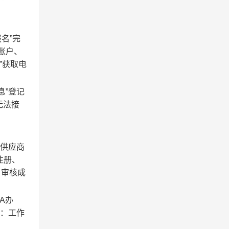
名”完
拟账户、
”获取电
息”登记
无法接
，供应商
注册、
，审核成
A办
间：工作