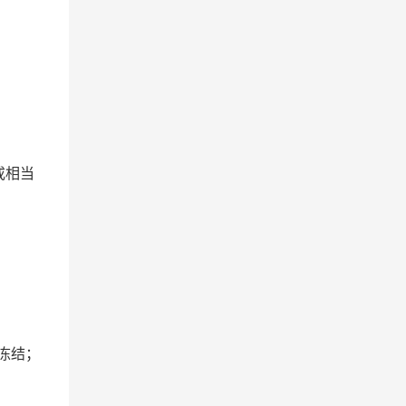
或相当
冻结；