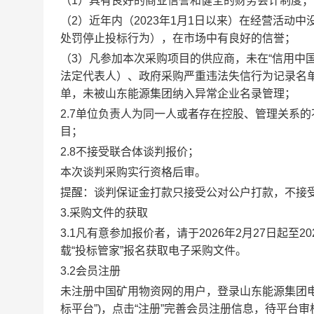
（1）具有良好的商业信誉和健全的财务会计制度；
（2）近年内（2023年1月1日以来）在经营活
处罚停止投标行为），在市场中有良好的信誉；
（3）凡参加本次采购项目的供应商，未在“信用中
法定代表人）、政府采购严重违法失信行为记录名
单，未被山东能源集团纳入异常企业名录管理；
2.7单位负责人为同一人或者存在控股、管理关系
目；
2.8不接受联合体谈判报价；
本次谈判采购实行资格后审。
提醒：谈判保证金打款只接受公对公户打款，不接
3.采购文件的获取
3.1凡有意参加报价者，请于
2026年2月27日起至202
载“投标管家”报名获取电子采购文件。
3.2会员注册
未注册中国矿用物资网的用户，登录山东能源集团电子招标投
标平台”)，点击“注册”完善会员注册信息，待平