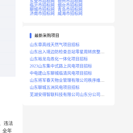
东营市招标网
德州市招标网
临沂市招标网
烟台市招标网
聊城市招标网
青岛市招标网
济南市招标网
威海市招标网
最新采购项目
山东章高线天然气项目招标
山东出入境边防检查总站零星周转房整修
项目招标中标
山东裕龙岛炼化一体化项目招标
2023山东集中式路上风电项目招标
中电建山东聊城临清风电项目招标
山东将军春天物业管理有限公司秩序维护
服务项目招标公告
山东聊城五洲风电项目招标
芜湖安得智联科技有限公司山东分公司济
南地区快递项目招标公告
：
、违法
。全年