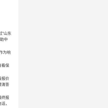
过“山东
帮助中
作为响
查看保
看报价
澄清答
最终报
电话，