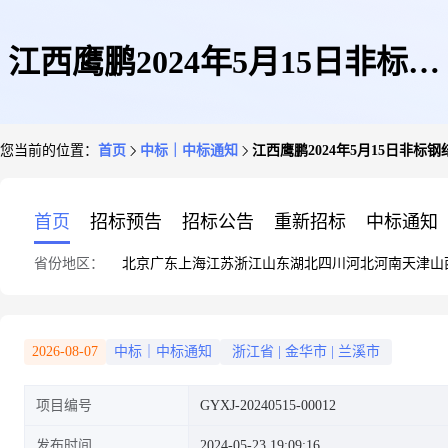
江西鹰鹏2024年5月15日非标钢
您当前的位置：
首页
中标｜中标通知
江西鹰鹏2024年5月15日非标
结构制作外协询价
首页
招标预告
招标公告
重新招标
中标通知
省份地区：
北京
广东
上海
江苏
浙江
山东
湖北
四川
河北
河南
天津
山
2026-08-07
中标｜中标通知
浙江省
|
金华市
|
兰溪市
项目编号
GYXJ-20240515-00012
发布时间
2024-05-23 19:09:16