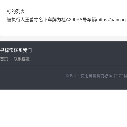
标的列表：
被执行人王善才名下车牌为桂A290PA号车辆(https://paimai.jd.co
寻标宝
联系我们
首页
联系客服
© Baidu
使用爱番番前必读
沪ICP备
NEW
HOT