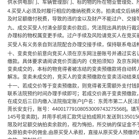
供水供电部门、车辆管理部门、标的物的所在物业管理处、
4.买受人必须及时履行相应的缴纳税费义务。拍卖成交后纳
及时足额缴付税费，导致的违约金以及财产不能过户、交接
九、成交买受人付清全部变卖价款后，凭法院出具的执行裁
办理标的物权属变更手续。过户手续及风险请竞买人在竞买
买受人有义务亲自到法院配合办理交接手续，保持联系电话
十、变卖竞价前意向竞买人须在京东网注册账号并通过实名
缴款。具体要求请阅读竞价页面内的《竞拍须知》及京东网
变卖成交的，本标的物竞得者被冻结的变卖预缴款将自动转
解冻。变卖未成交的，竞买人的变卖预缴款在变卖活动结束
十一、若成交价等于变卖预缴款，则竞得者无需额外支付钱
联系法院预约时间办理手续即可；若成交价高于变卖预缴款
在成交后三日内缴入法院指定账户
[户名：东莞市第二人民
莞长安支行，账号：44001779108053009743275568]。
填
145
号
变卖款
]，并用手机将汇款凭证拍成照片发送到135015
限及时足额交纳拍卖余款的，视为悔拍，所交纳的保证金不
及原拍卖中的佣金,由原买受人承担，直接从原买受人预缴