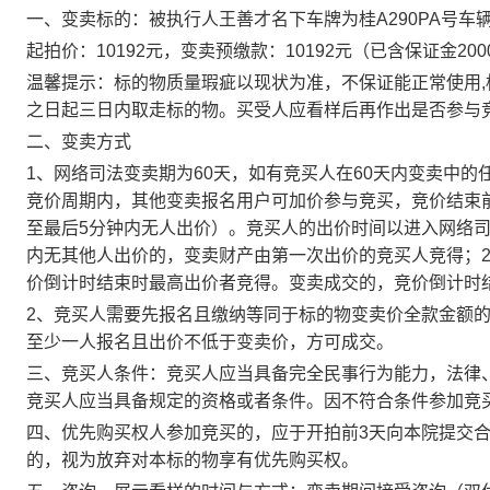
一、变卖标的：被执行人王善才名下车牌为桂
A290PA号车
起拍价：
10192
元，变卖预缴款：
10192
元（已含保证金
200
温馨提示：标的物质量瑕疵以现状为准，不保证能正常使用
之日起三日内取走标的物。买受人应看样后再作出是否参与
二、变卖方式
1、网络司法变卖期为60天，如有竞买人在60天内变卖中的
竞价周期内，其他变卖报名用户可加价参与竞买，竞价结束
至最后5分钟内无人出价）。竞买人的出价时间以进入网络司
内无其他人出价的，变卖财产由第一次出价的竞买人竞得；
价倒计时结束时最高出价者竞得。变卖成交的，竞价倒计时
2、
竞买人需要先报名且缴纳等同于标的物变卖价全款金额
至少一人报名且出价不低于变卖价，方可成交。
三、竞买人条件：竞买人应当具备完全民事行为能力，法律
竞买人应当具备规定的资格或者条件。因不符合条件参加竞
四、优先购买权人参加竞买的，应于开拍前
3天向本院提交
的，视为放弃对本标的物享有优先购买权。