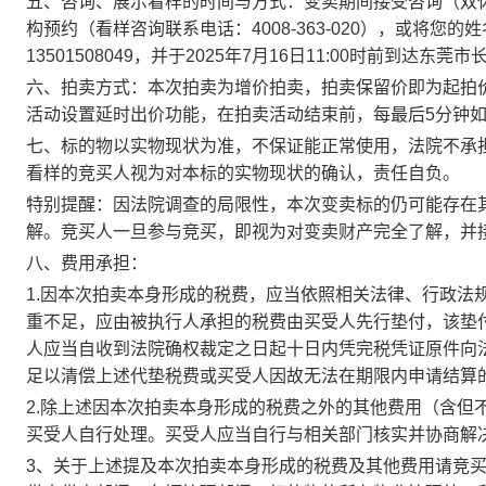
五、
咨询、展示看样的时间与方式：变卖期间接受咨询（双
构预约（看样咨询联系电话：4008-363-020），或将
13501508049，并于202
5
年
7
月
1
6
日
1
1
:00时前到达东莞市
六、拍卖方式：本次拍卖为增价拍卖，拍卖保留价即为起拍
活动设置延时出价功能，在拍卖活动结束前，每最后
5分钟
七、标的物以实物现状为准，不保证能正常使用，法院不承
看样的竞买人视为对本标的实物现状的确认，责任自负。
特别提醒：因法院调查的局限性，本次变卖标的仍可能存在
解。竞买人一旦参与竞买，即视为对变卖财产完全了解，并
八、费用承担：
1.因本次拍卖本身形成的税费，应当依照相关法律、行政法
重不足，应由被执行人承担的税费由买受人先行垫付，该垫
人应当自收到法院确权裁定之日起十日内凭完税凭证原件向
足以清偿上述代垫税费或买受人因故无法在期限内申请结算
2.除上述因本次拍卖本身形成的税费之外的其他费用（含但
买受人自行处理。买受人应当自行与相关部门核实并协商解
3、关于上述提及本次拍卖本身形成的税费及其他费用请竞