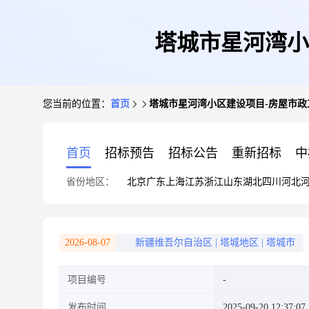
塔城市星河湾小
您当前的位置：
首页
塔城市星河湾小区建设项目-房屋市政
首页
招标预告
招标公告
重新招标
中
省份地区：
北京
广东
上海
江苏
浙江
山东
湖北
四川
河北
2026-08-07
新疆维吾尔自治区
|
塔城地区
|
塔城市
项目编号
发布时间
2025-09-20 12:37:07