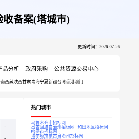
收备案(塔城市)
更新时间：2026-07-26
产品分析
政府采购
公共资源交易中心
云南
西藏
陕西
甘肃
青海
宁夏
新疆
台湾
香港
澳门
热门城市
乌鲁木齐市招标网
昌吉回族自治州招标网
和田地区招标网
哈密市招标网
博尔塔拉蒙古自治州招标网