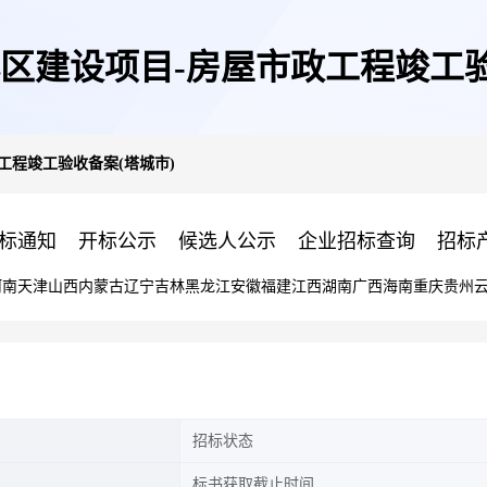
区建设项目-房屋市政工程竣工验
工程竣工验收备案(塔城市)
标通知
开标公示
候选人公示
企业招标查询
招标
河南
天津
山西
内蒙古
辽宁
吉林
黑龙江
安徽
福建
江西
湖南
广西
海南
重庆
贵州
招标状态
标书获取截止时间