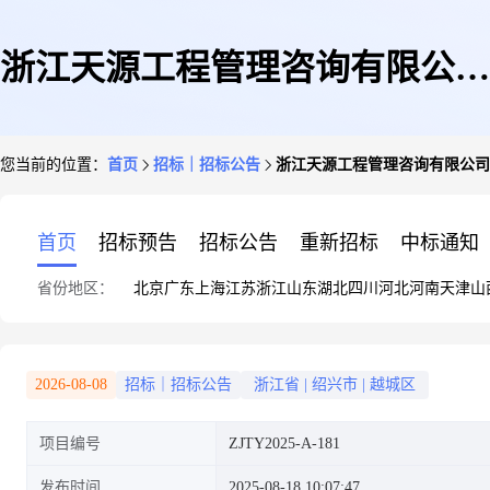
浙江天源工程管理咨询有限公司
您当前的位置：
首页
招标｜招标公告
浙江天源工程管理咨询有限公司
关于绍兴文理学院附属医院数字
首页
招标预告
招标公告
重新招标
中标通知
省份地区：
北京
广东
上海
江苏
浙江
山东
湖北
四川
河北
河南
天津
山
化病案翻拍系统项目的公开招标
2026-08-08
招标｜招标公告
浙江省
|
绍兴市
|
越城区
项目编号
ZJTY2025-A-181
公告
发布时间
2025-08-18 10:07:47