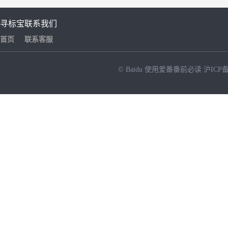
寻标宝
联系我们
首页
联系客服
© Baidu
使用爱番番前必读
沪ICP备
NEW
HOT
暂时没有搜索结果…