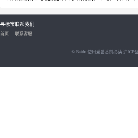
寻标宝
联系我们
首页
联系客服
© Baidu
使用爱番番前必读
沪ICP备
NEW
HOT
暂时没有搜索结果…