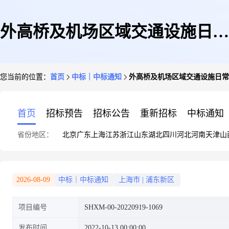
外高桥及机场区域交通设施日常
您当前的位置：
首页
中标｜中标通知
外高桥及机场区域交通设施日常
维护保养及完善(一招三年首年)
首页
招标预告
招标公告
重新招标
中标通知
省份地区：
北京
广东
上海
江苏
浙江
山东
湖北
四川
河北
河南
天津
山
的中标(成交)结果公告
2026-08-09
中标｜中标通知
上海市
|
浦东新区
项目编号
SHXM-00-20220919-1069
发布时间
2022-10-13 00:00:00