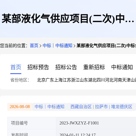
某部液化气供应项目(二次)中标
您当前的位置：
首页
中标｜中标通知
某部液化气供应项目(二次)中标公告采
公告采购结果公示(2023-
首页
招标预告
招标公告
重新招标
中标通知
省份地区：
北京
广东
上海
江苏
浙江
山东
湖北
四川
河北
河南
天津
山
JWXZYZ-F1001)(第1包)
2026-08-08
中标｜中标通知
西藏自治区
|
拉萨市
|
堆龙德庆区
项目编号
2023-JWXZYZ-F1001
发布时间
2024-01-11 12:24:17