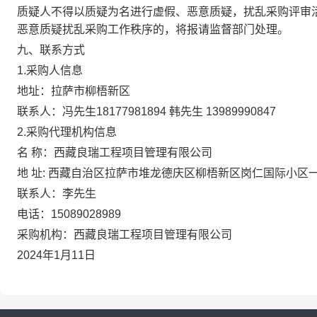
质疑人不得以质疑为名进行虚假、恶意质疑，扰乱采购评审
恶意质疑扰乱采购工作秩序的，将报请监督部门处理。
九
、联系方式
1
.
采购人信息
地址：拉萨市
柳梧新区
联系
人
：
冯先生
18177981894 韩先生 13989990847
2
.
采购代理机构信息
名
称：
西藏良瑞工程项目管理
有限公司
地
址
: 西藏自治区拉萨市
堆龙德庆区柳梧新区岗仁国际小区
联系人：
李先生
电
话：
15089028989
采购机构：
西藏良瑞工程项目管理
有限公司
2024
年
1
月11
日