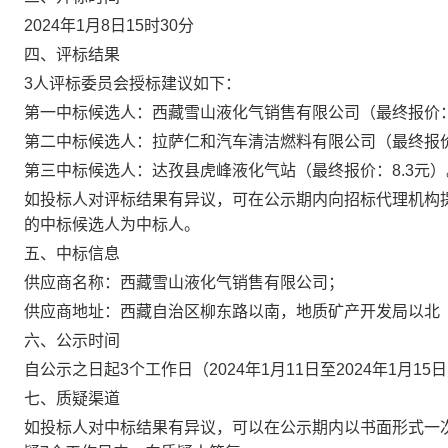
202
4
年
1
月
8
日
15
时
3
0分
四、评标结果
3人评标委员会授标建议如下：
第一中标候选人：西藏雪山液化气销售有限公司（最终报价
第二中标候选人：拉萨仁和汽车清洁燃料有限公司（最终报
第三中标候选人：达孜县虎峰液化气站（最终报价：
8.3元
）
如投标人对评标结果有异议，可在公示期内向招标代理机构
的中标候选人为中标人。
五、中标信息
供应商名称：
西藏雪山液化气销售有限公司
；
供应商地址：西藏自治区柳东路以南，地质矿产开发局以北
六、公示时间
自公示之日
起
3个工作日
（
2024年1月11日至2024年1月15日
七
、质疑渠道
如投标人对
中标
结果有异议，可以在公示期内以书面
形式
一