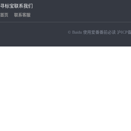
寻标宝
联系我们
首页
联系客服
© Baidu
使用爱番番前必读
沪ICP备
NEW
HOT
暂时没有搜索结果…