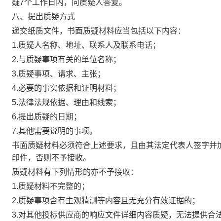
疑
7个工作日内，向质疑人答复。
八
、提出质疑方式
递交纸质文件
，
书面质疑材料应当包括以下内容：
1
.
质疑人名称、地址、联系人及联系电话；
2
.
与质疑事项有关的单位名称；
3
.
质疑事项、请求、主张；
4
.
必要的事实依据和证明材料；
5
.
法律法规依据、理由和线索；
6
.
提出质疑的日期；
7
.
其他需要说明的事项。
书面质疑材料必须符合上述要求，且由其法定代表人签字并
印件，否则不予接收。
质疑材料有下列情形的亦不予接收：
1
.
质疑材料不完整的；
2
.
质疑事项含有主观猜测等内容且无充分有效证据的；
3
.
对其他投标供应商的响应文件详细内容质疑
，
无法提供合