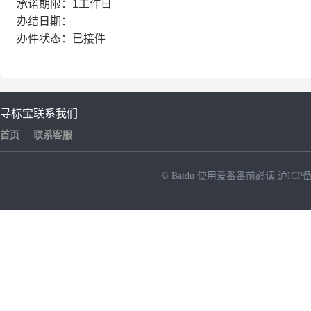
承诺期限：1工作日
办结日期：
办件状态：已接件
寻标宝
联系我们
首页
联系客服
© Baidu
使用爱番番前必读
沪ICP备
NEW
HOT