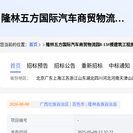
隆林五方国际汽车商贸物流园8-
您当前的位置：
首页
隆林五方国际汽车商贸物流园8-13#楼建筑工程施
13#楼建筑工程施工许可(变更)
首页
招标预告
招标公告
重新招标
中标通知
省份地区：
北京
广东
上海
江苏
浙江
山东
湖北
四川
河北
河南
天津
山
2026-08-08
广西壮族自治区
|
百色市
|
隆林各族自治县
项目编号
发布时间
2025-05-09 12:32:22