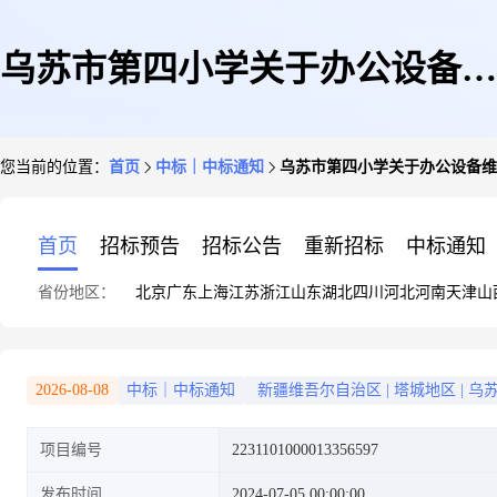
乌苏市第四小学关于办公设备维
您当前的位置：
首页
中标｜中标通知
乌苏市第四小学关于办公设备维
修和保养服务的服务市场采购项
首页
招标预告
招标公告
重新招标
中标通知
省份地区：
北京
广东
上海
江苏
浙江
山东
湖北
四川
河北
河南
天津
山
目成交公告
2026-08-08
中标｜中标通知
新疆维吾尔自治区
|
塔城地区
|
乌
项目编号
2231101000013356597
发布时间
2024-07-05 00:00:00