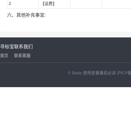
2
【运费】
六、其他补充事宜:
寻标宝
联系我们
首页
联系客服
© Baidu
使用爱番番前必读
沪ICP备
NEW
HOT