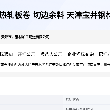
 酸洗热轧板卷-切边余料 天津宝
边余料 天津宝井钢材加工配送有限公司
标通知
开标公示
候选人公示
企业招标查询
招标
河南
天津
山西
内蒙古
辽宁
吉林
黑龙江
安徽
福建
江西
湖南
广西
海南
重庆
贵州
招标状态
标书获取截止时间