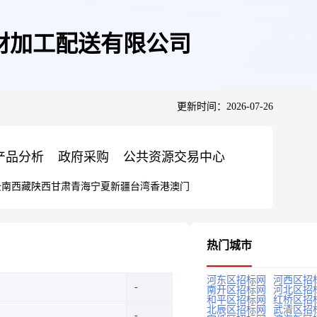
井钢材加工配送有限公司
更新时间：2026-07-26
产品分析
政府采购
公共资源交易中心
云南
西藏
陕西
甘肃
青海
宁夏
新疆
台湾
香港
澳门
热门城市
河东区招标网
河西区招
南开区招标网
河北区招
和平区招标网
红桥区招
北辰区招标网
武清区招