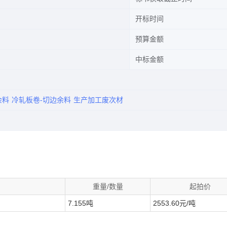
开标时间
预算金额
中标金额
余料
冷轧板卷-切边余料
生产加工废次材
重量/数量
起拍价
7.155吨
2553.60元/吨