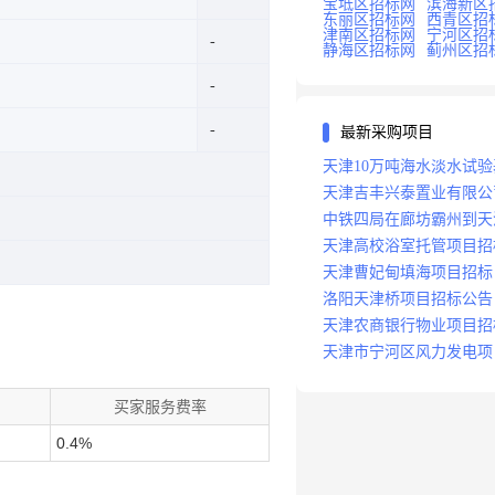
宝坻区招标网
滨海新区
东丽区招标网
西青区招
津南区招标网
宁河区招
静海区招标网
蓟州区招
最新采购项目
天津10万吨海水淡水试
天津吉丰兴泰置业有限公
标工程
中铁四局在廊坊霸州到天
程项目招标
天津高校浴室托管项目招
天津曹妃甸填海项目招标
洛阳天津桥项目招标公告
天津农商银行物业项目招
天津市宁河区风力发电项
买家服务费率
0.4%