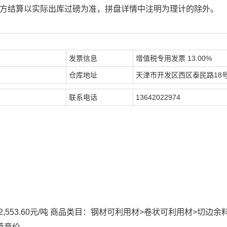
双方结算以实际出库过磅为准，拼盘详情中注明为理计的除外。
发票信息
增值税专用发票 13.00%
仓库地址
天津市开发区西区泰民路18号 5
联系电话
13642022974
拍价：2,553.60元/吨 商品类目：钢材可利用材>卷状可利用材>切边余
 待竞价