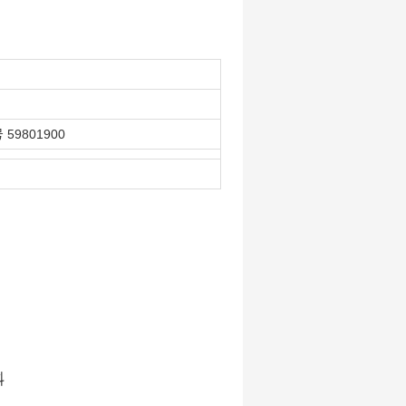
9801900
料