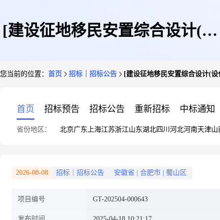
[建设征地移民安置综合设计(设
您当前的位置：
首页
招标｜招标公告
[建设征地移民安置综合设计(设
代)服务]谈判采购公告
首页
招标预告
招标公告
重新招标
中标通知
省份地区：
北京
广东
上海
江苏
浙江
山东
湖北
四川
河北
河南
天津
山
2026-08-08
招标｜招标公告
安徽省
|
合肥市
|
蜀山区
项目编号
GT-202504-000643
发布时间
2025-04-18 10:21:17