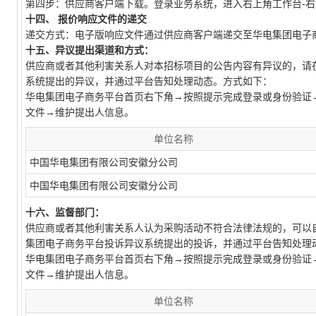
第四步：供应商客户端下载。登录业务系统，进入右上角工作台-
十四、 报价响应文件的递交
递交方式：电子版响应文件通过供应商客户端递交至华电集团电子商务平台（ht
十五、异议提出渠道和方式：
供应商或者其他利害关系人对本招标项目的公告内容有异议的，请
系统提出的异议，并通过平台告知处理动态。方式如下：
华电集团电子商务平台首页右下角→按照提示完成登录或身份验证
文件→维护提出人信息。
单位名称
中国华电集团有限公司安徽分公司
中国华电集团有限公司安徽分公司
十六、监督部门：
供应商或者其他利害关系人认为采购活动不符合法律法规的，可以
集团电子商务平台投诉异议系统提出的投诉，并通过平台告知处理
华电集团电子商务平台首页右下角→按照提示完成登录或身份验证
文件→维护提出人信息。
单位名称