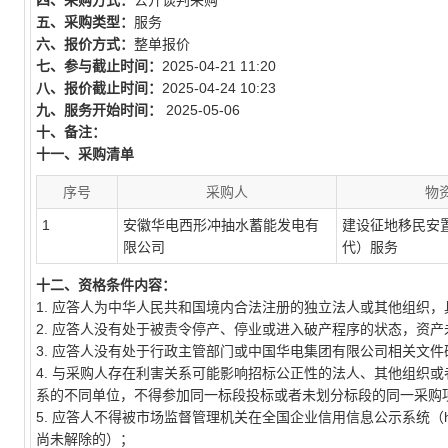
四、采购方式：
公开谈判采购
五、采购类型：
服务
六、报价方式：
整单报价
七、参与截止时间：
2025-04-21 11:20
八、报价截止时间：
2025-04-24 10:23
九、服务开始时间：
2025-05-06
十、备注：
十一、采购清单
序号
采购人
物
1
安徽华电西形冲抽水蓄能发电有
建设征地移民安
限公司
代）服务
十二、资格条件内容：
1. 应答人为中华人民共和国境内合法注册的独立法人或其他组织
2. 应答人没有处于被责令停产、停业或进入破产程序的状态，资
3. 应答人没有处于行政主管部门或中国华电集团有限公司相关文
4. 与采购人存在利害关系可能影响招标公正性的法人、其他组织
系的不同单位，不得参加同一标段投标或者未划分标段的同一采购
5. 应答人不得被市场监督管理机关在全国企业信用信息公示系统（http:
尚未解除的）；