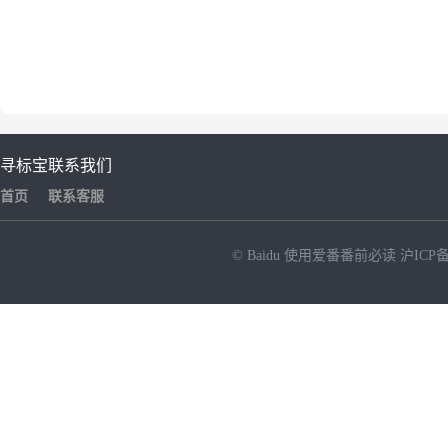
寻标宝
联系我们
首页
联系客服
© Baidu
使用爱番番前必读
沪ICP备
NEW
HOT