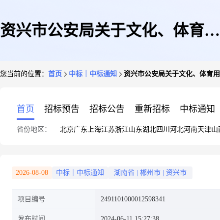
资兴市公安局关于文化、体育用
您当前的位置：
首页
中标｜中标通知
资兴市公安局关于文化、体育用
品和器材专门零售服务的网上超
首页
招标预告
招标公告
重新招标
中标通知
省份地区：
北京
广东
上海
江苏
浙江
山东
湖北
四川
河北
河南
天津
山
市采购项目成交公告
2026-08-08
中标｜中标通知
湖南省
|
郴州市
|
资兴市
项目编号
2491101000012598341
发布时间
2024-06-11 15:27:38