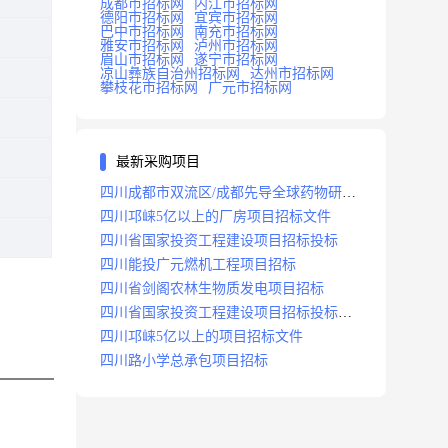
成都市招标网
内江市招标网
德阳市招标网
宜宾市招标网
巴中市招标网
南充市招标网
雅安市招标网
泸州市招标网
眉山市招标网
遂宁市招标网
凉山彝族自治州招标网
达州市招标网
攀枝花市招标网
广元市招标网
最新采购项目
四川成都市双流区/成都先导全球药物研发
生产基地(一期)(dj)项目招标标段
四川邛崃5亿以上的厂房项目招标文件
四川省国家投资工程建设项目招标投标
四川能投广元燃机工程项目招标
四川省剑阁农林生物质发电项目招标
四川省国家投资工程建设项目招标投标
2008年版
四川邛崃5亿以上的项目招标文件
四川路小学总承包项目招标