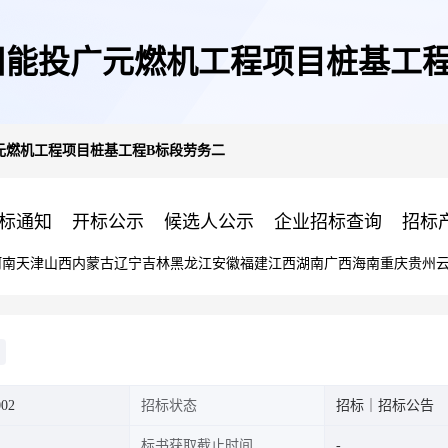
川能投广元燃机工程项目桩基工程
元燃机工程项目桩基工程B标段劳务二
标通知
开标公示
候选人公示
企业招标查询
招标
河南
天津
山西
内蒙古
辽宁
吉林
黑龙江
安徽
福建
江西
湖南
广西
海南
重庆
贵州
002
招标状态
招标｜招标公告
标书获取截止时间