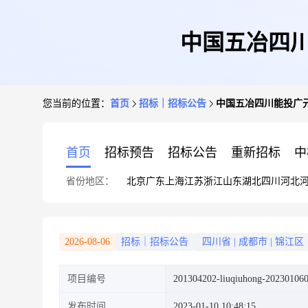
中国五冶四
您当前的位置：
首页
招标｜招标公告
中国五冶四川能投广
首页
招标预告
招标公告
重新招标
中
省份地区：
北京
广东
上海
江苏
浙江
山东
湖北
四川
河北
2026-08-06
招标｜招标公告
四川省
|
成都市
|
锦江区
项目编号
201304202-liuqiuhong-20230106
发布时间
2023-01-10 10:48:15