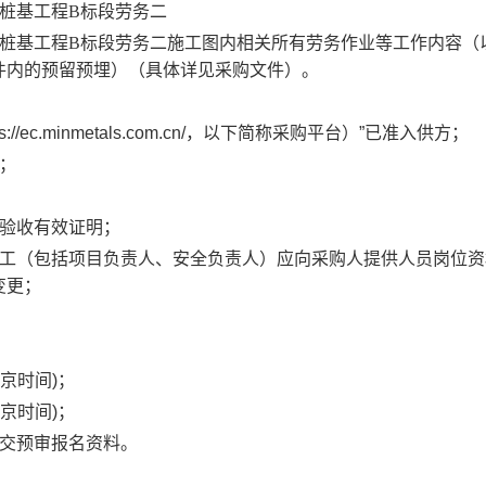
桩基工程
B标段劳务
二
桩基工程
B标段劳务
二
施工图内相关所有劳务作业等工作内容（
件内的预留预埋）（具体详见
采购
文件）。
ec.minmetals.com.cn/，以下简称采购平台）”已准入供方；
；
工验收有效证明；
工（包括项目负责人、安全负责人）应向
采购
人提供人员岗位资
变更；
北京时间)
；
北京时间)
；
提交预审报名资料。