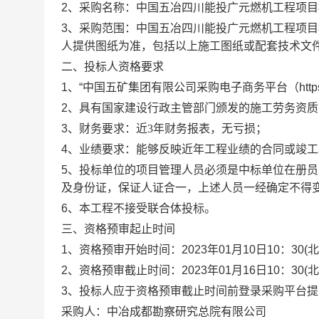
2、
采购
名称：中国五冶四川能投广元燃机工程项目
3、
采购
范围：中国五冶四川能投广元燃机工程项目
人提供图纸为准，包括以上施工图纸或配套技术文
二、投标人资格要求
1、“中国五矿集团有限公司采购电子商务平台（https://
2、具有国家建设行政主管部门颁发的施工劳务资质
3、财务要求：
近
3年财务报表
，
无亏损
；
4、业绩要求：能够反映近年工程业绩的合同或竣
5
、投标单位的项目管理人员必
须
是中标单位在册员
及身份证，保证人证合一，上述人员一经确定不得
6
、本工程不接受联合体投标。
三、资格预审起止时间
1、资格预审开始时间：
202
3
年
01
月
10
日
10
：
3
0(
2、资格预审截止时间：
202
3
年
0
1
月
16
日
10
：
3
0
(
3、投标人应于资格预审截止时间前登录采购平台
采购
人：中冶成都勘察研究总院有限公司