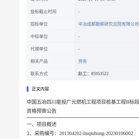
投标截止时间
招标单位
中冶成都勘察研究总院有限公司
中标单位
代理单位
相关产品
劳务
联系方式
赵工：85953522
正文内容
中国五冶四川能投广元燃机工程项目桩基工程
B标
资格预审公告
一、项目概述
1、
采购
编号：
201304202-liuqiuhong-20230106002