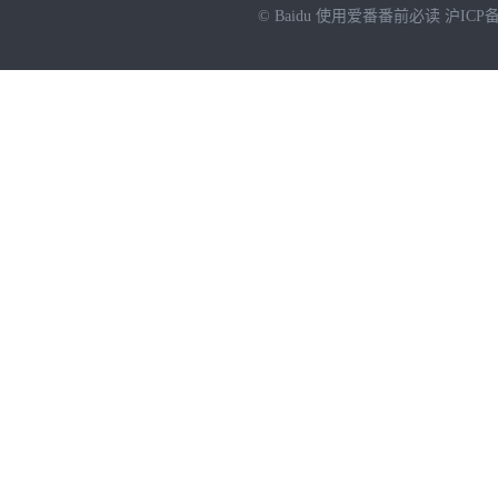
© Baidu
使用爱番番前必读
沪ICP备
NEW
HOT
暂时没有搜索结果…