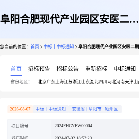
阜阳合肥现代产业园区安医二期
您当前的位置：
首页
中标｜中标通知
阜阳合肥现代产业园区安医二期
医技综合楼项目辐射区域环评
首页
招标预告
招标公告
重新招标
中标通知
省份地区：
北京
广东
上海
江苏
浙江
山东
湖北
四川
河北
河南
天津
山
2026-08-07
中标｜中标通知
安徽省
|
阜阳市
|
颍州区
项目编号
2024FHCYFW00004
发布时间
2024-07-02 18:53:20