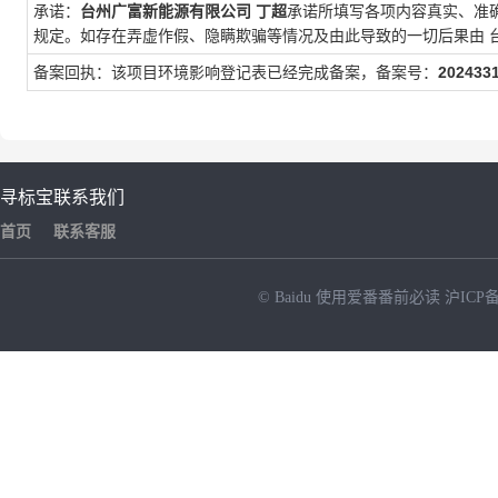
承诺：
台州广富新能源有限公司
丁超
承诺所填写各项内容真实、准
规定。如存在弄虚作假、隐瞒欺骗等情况及由此导致的一切后果由
备案回执：该项目环境影响登记表已经完成备案，备案号：
202433
寻标宝
联系我们
首页
联系客服
© Baidu
使用爱番番前必读
沪ICP备
NEW
HOT