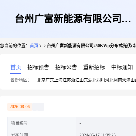
台州广富新能源有限公司
您当前的位置：
首页
台州广富新能源有限公司250KWp分布式光伏(
250KWp分布式光伏(宏胜电线
首页
招标预告
招标公告
重新招标
中标通知
省份地区：
北京
广东
上海
江苏
浙江
山东
湖北
四川
河北
河南
天津
山
电缆股份有限公司)项目
2026-08-06
项目编号
发布时间
2024-05-17 11:39:25