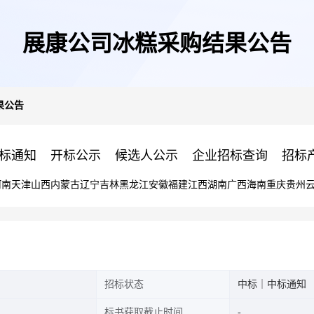
展康公司冰糕采购结果公告
果公告
标通知
开标公示
候选人公示
企业招标查询
招标
河南
天津
山西
内蒙古
辽宁
吉林
黑龙江
安徽
福建
江西
湖南
广西
海南
重庆
贵州
招标状态
中标｜中标通知
标书获取截止时间