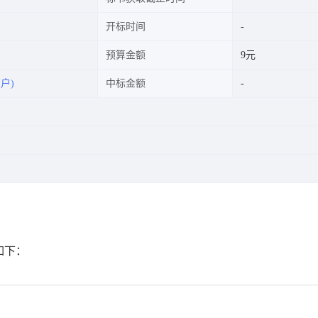
开标时间
预算金额
9元
户)
中标金额
如下：