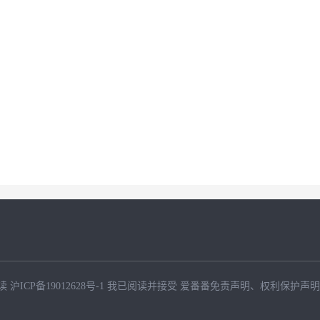
读
沪ICP备19012628号-1
我已阅读并接受
爱番番免责声明
、
权利保护声明