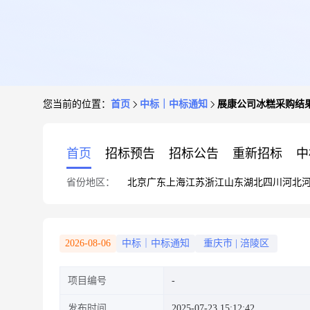
您当前的位置：
首页
中标｜中标通知
展康公司冰糕采购结
首页
招标预告
招标公告
重新招标
中
省份地区：
北京
广东
上海
江苏
浙江
山东
湖北
四川
河北
2026-08-06
中标｜中标通知
重庆市
|
涪陵区
项目编号
发布时间
2025-07-23 15:12:42