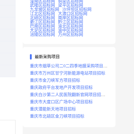
潼南区招标网
铜梁区招标网
武隆区招标网
梁平区招标网
九龙坡区招标网
沙坪坝区招标网
江北区招标网
大渡口区招标网
北碚区招标网
南岸区招标网
綦江区招标网
黔江区招标网
巴南区招标网
渝北区招标网
大足区招标网
渝中区招标网
涪陵区招标网
万州区招标网
最新采购项目
重庆市烟草公司二0二四季地膜采购项目招
标公告
重庆市万州区甘宁河新能源电站项目招标
重庆市金刀峡军方项目招标
重庆政府平台发地产开发项目招标
重庆白沙第二人民医院翻新官网项目招标
公告
重庆市大度口区广场中心项目招标
重庆潜能新天地项目招标
重庆市北碚区金刀峡项目招标