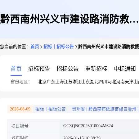
黔西南州兴义市建设路消防救援
您当前的位置：
首页
招标｜招标公告
黔西南州兴义市建设路消防救援
站原址重建项目
首页
招标预告
招标公告
重新招标
中标通知
省份地区：
北京
广东
上海
江苏
浙江
山东
湖北
四川
河北
河南
天津
山
2026-08-09
招标｜招标公告
贵州省
|
黔西南布依族苗族自治州
|
项目编号
GCZQNC2026010004M624
发布时间
2026-01-15 10:38:39