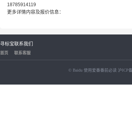
18785914119
更多详情内容及报价信息：
寻标宝
联系我们
首页
联系客服
© Baidu
使用爱番番前必读
沪ICP备
NEW
HOT